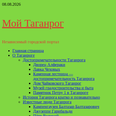
Перейти
08.08.2026
к
содержимому
Мой Таганрог
Независимый городской портал
Основное
Главная страница
меню
О Таганроге
Достопримечательности Таганрога
Дворец Алфераки
Лавка Чеховых
Каменная лестница —
достопримечательность Таганрога
Дом Чайковского Таганрог
Музей градостроительства и быта
Памятник Петру 1 в Таганроге
История Таганрога кратко и познавательно
Известные люди Таганрога
Кампенгаузен Балтазар Балтазарович
Джузеппе Гарибальди
Пётр Великий