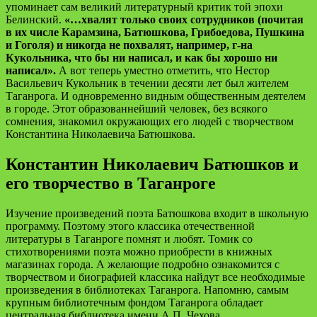
упоминает сам великий литературный критик той эпохи
Белинский.
«…хвалят только своих сотрудников (почитая
в их числе Карамзина, Батюшкова, Грибоедова, Пушкина
и Гоголя) и никогда не похвалят, например, г-на
Кукольника, что бы ни написал, и как бы хорошо ни
написал».
А вот теперь уместно отметить, что Нестор
Васильевич Кукольник в течении десяти лет был жителем
Таганрога. И одновременно видным общественным деятелем
в городе. Этот образованнейший человек, без всякого
сомнения, знакомил окружающих его людей с творчеством
Константина Николаевича Батюшкова.
Константин Николаевич Батюшков и
его творчество в Таганроге
Изучение произведений поэта Батюшкова входит в школьную
программу. Поэтому этого классика отечественной
литературы в Таганроге помнят и любят. Томик со
стихотворениями поэта можно приобрести в книжных
магазинах города. А желающие подробно ознакомится с
творчеством и биографией классика найдут все необходимые
произведения в библиотеках Таганрога. Напомню, самым
крупным библиотечным фондом Таганрога обладает
центральная библиотека имени А.П. Чехова.