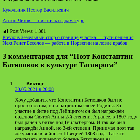
Кукольник Нестор Васильевич
Антон Чехов — писатель и драматург
Post Views:
1 381
Continue
Previous
Земельный спор о границе участка — пути решения
Next
Ренат Бесолов — работа в Норвегии на ловле крабов
Reading
3 комментария для “
Поэт Константин
Батюшков в культуре Таганрога
”
Виктор
:
30.05.2021 в 20:08
Хочу добавить, что Константин Батюшков был не
просто поэтом, но и патриотом своей Родины. За
участие в битве под Лейпцигом он был награждён
орденом Святой Анны 2-й степени. А ранее, в 1807 году
был ранен в битве под Гейльсбергом. И так же был
награждён Анной, но 3-ей степени. Принимал поэт так
же участие в войне со Швецией 1808 года. Так что
списывать душевную болезнь Батюшкова на