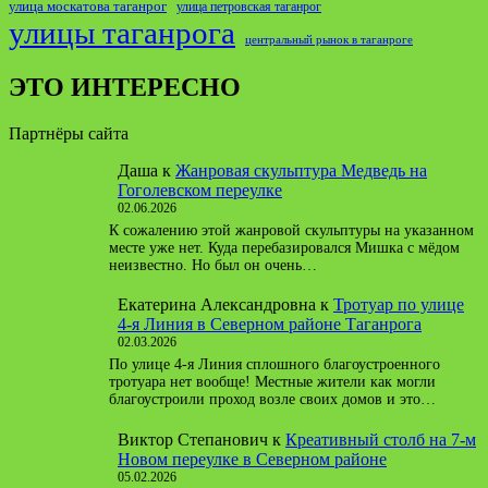
улица москатова таганрог
улица петровская таганрог
улицы таганрога
центральный рынок в таганроге
ЭТО ИНТЕРЕСНО
Партнёры сайта
Даша
к
Жанровая скульптура Медведь на
Гоголевском переулке
02.06.2026
К сожалению этой жанровой скульптуры на указанном
месте уже нет. Куда перебазировался Мишка с мёдом
неизвестно. Но был он очень…
Екатерина Александровна
к
Тротуар по улице
4-я Линия в Северном районе Таганрога
02.03.2026
По улице 4-я Линия сплошного благоустроенного
тротуара нет вообще! Местные жители как могли
благоустроили проход возле своих домов и это…
Виктор Степанович
к
Креативный столб на 7-м
Новом переулке в Северном районе
05.02.2026