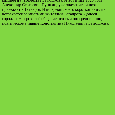
расцвёл на творчестве Батюшкова. И вот в мае 1820 года,
Александр Сергеевич Пушкин, уже знаменитый поэт
приезжает в Таганрог. И во время своего короткого визита
встречается со многими жителями Таганрога. Донося
горожанам через своё общение, пусть и опосредственно,
поэтическое влияние Константина Николаевича Батюшкова.