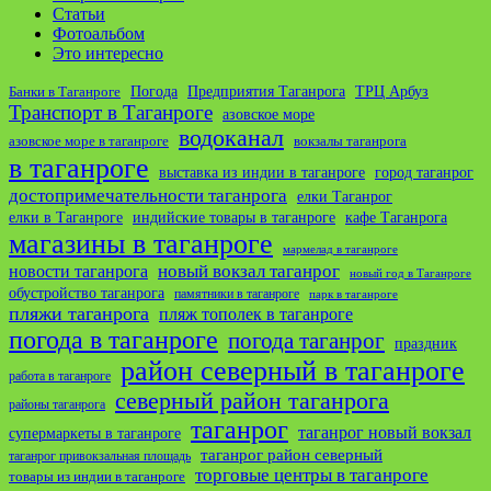
Статьи
Фотоальбом
Это интересно
ТРЦ Арбуз
Погода
Предприятия Таганрога
Банки в Таганроге
Транспорт в Таганроге
азовское море
водоканал
азовское море в таганроге
вокзалы таганрога
в таганроге
выставка из индии в таганроге
город таганрог
достопримечательности таганрога
елки Таганрог
елки в Таганроге
индийские товары в таганроге
кафе Таганрога
магазины в таганроге
мармелад в таганроге
новости таганрога
новый вокзал таганрог
новый год в Таганроге
обустройство таганрога
памятники в таганроге
парк в таганроге
пляжи таганрога
пляж тополек в таганроге
погода в таганроге
погода таганрог
праздник
район северный в таганроге
работа в таганроге
северный район таганрога
районы таганрога
таганрог
таганрог новый вокзал
супермаркеты в таганроге
таганрог район северный
таганрог привокзальная площадь
торговые центры в таганроге
товары из индии в таганроге