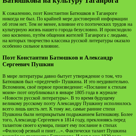
Батюшкова на культуру Таганрога
К сожалению, поэт Константин Батюшков в Таганроге
никогда не был. По крайней мере достоверной информации
об этом нет. Тем не менее, влияние его поэтических трудов на
культурную жизнь нашего города безусловно. И происходило
оно косвенно, путём общения жителей Таганрога с людьми,
на которых творчество классика русской литературы оказало
особенно сильное влияние.
Поэт Константин Батюшков и Александр
Сергеевич Пушкин
В мире литературы давно бытует утверждение о том, что
Батюшков был «предтечей» Пушкина. И это неудивительно.
Вспомним, своё первое произведение: «Послание к стихам
моим» поэт опубликовал в январе 1805 года в журнале
«Новости русской литературы». В то время будущему
великому русскому поэту Александру Пушкину исполнилось
всего лишь шесть лет. К тому же, самые ранние стихи
Пушкина были неприкрытым подражанием Батюшкову. Более
того, Александр Сергеевич в 1814 году, преклоняясь перед
талантом своего кумира, пишет ему послание в стихах
«Философ резвый и пиит…». Фактически талант Пушкина