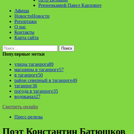
Ренненкампф Павел Карлович
Афиша
Новости
Новости
Репортажи
О нас
Контакты
Карта сайта
Найти:
Популярные метки
улицы таганрога
89
магазины в таганроге
57
в таганроге
50
район северный в таганроге
49
таганрог
36
погода в таганроге
35
водоканал
27
Смотреть онлайн
Пресс-релизы
Поэт Константин Батюшков