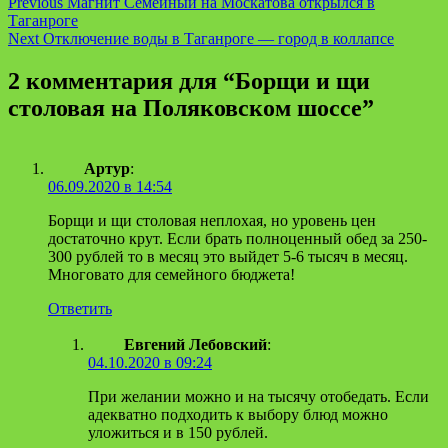
Continue
Previous
Магнит Семейный на Москатова открылся в
Таганроге
Reading
Next
Отключение воды в Таганроге — город в коллапсе
2 комментария для “
Борщи и щи
столовая на Поляковском шоссе
”
Артур
:
06.09.2020 в 14:54
Борщи и щи столовая неплохая, но уровень цен
достаточно крут. Если брать полноценный обед за 250-
300 рублей то в месяц это выйдет 5-6 тысяч в месяц.
Многовато для семейного бюджета!
Ответить
Евгений Лебовский
:
04.10.2020 в 09:24
При желании можно и на тысячу отобедать. Если
адекватно подходить к выбору блюд можно
уложиться и в 150 рублей.