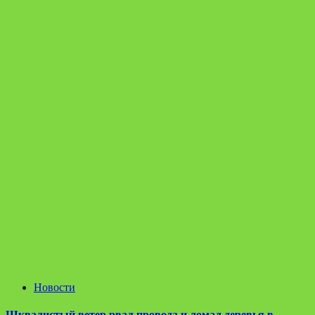
Новости
Шквалистый ветер рвал провода и ломал деревья в