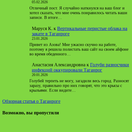
05.02.2026
Отличный пост. Я случайно наткнулся на ваш блог и
хотел сказать, что мне очень понравилось читать ваши
записи. В итоге…
Маруся К.
к
Вертикальные перистые облака на
закате в Таганроге
23.01.2026
Привет из Азова! Мне ужасно скучно на работе,
поэтому я решила полистать ваш сайт на своем айфоне
во время обеденного…
Анастасия Александровна
к
Голуби разносчики
инфекций оккупировали Таганрог
20.01.2026
Голубей терпеть не могу, загадили весь город. Разносят
заразу, правильно про них говорят, что это крысы с
крыльями. Если видите…
Обзорная статья о Таганроге
Возможно, вы пропустили