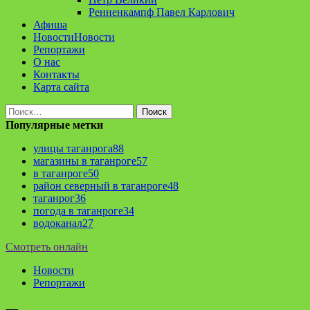
Ренненкампф Павел Карлович
Афиша
Новости
Новости
Репортажи
О нас
Контакты
Карта сайта
Найти:
Популярные метки
улицы таганрога
88
магазины в таганроге
57
в таганроге
50
район северный в таганроге
48
таганрог
36
погода в таганроге
34
водоканал
27
Смотреть онлайн
Новости
Репортажи