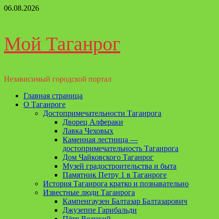
Перейти
06.08.2026
к
содержимому
Мой Таганрог
Независимый городской портал
Основное
Главная страница
меню
О Таганроге
Достопримечательности Таганрога
Дворец Алфераки
Лавка Чеховых
Каменная лестница —
достопримечательность Таганрога
Дом Чайковского Таганрог
Музей градостроительства и быта
Памятник Петру 1 в Таганроге
История Таганрога кратко и познавательно
Известные люди Таганрога
Кампенгаузен Балтазар Балтазарович
Джузеппе Гарибальди
Пётр Великий