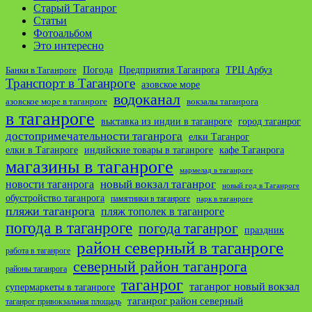
Старый Таганрог
Статьи
Фотоальбом
Это интересно
ТРЦ Арбуз
Погода
Предприятия Таганрога
Банки в Таганроге
Транспорт в Таганроге
азовское море
водоканал
азовское море в таганроге
вокзалы таганрога
в таганроге
выставка из индии в таганроге
город таганрог
достопримечательности таганрога
елки Таганрог
елки в Таганроге
индийские товары в таганроге
кафе Таганрога
магазины в таганроге
мармелад в таганроге
новости таганрога
новый вокзал таганрог
новый год в Таганроге
обустройство таганрога
памятники в таганроге
парк в таганроге
пляжи таганрога
пляж тополек в таганроге
погода в таганроге
погода таганрог
праздник
район северный в таганроге
работа в таганроге
северный район таганрога
районы таганрога
таганрог
таганрог новый вокзал
супермаркеты в таганроге
таганрог район северный
таганрог привокзальная площадь