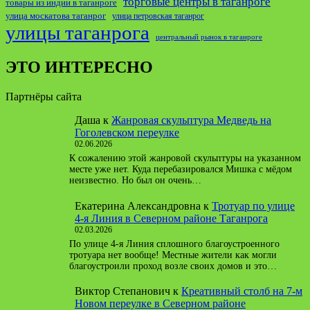
торговые центры в таганроге
товары из индии в таганроге
улица москатова таганрог
улица петровская таганрог
улицы таганрога
центральный рынок в таганроге
ЭТО ИНТЕРЕСНО
Партнёры сайта
Даша
к
Жанровая скульптура Медведь на
Гоголевском переулке
02.06.2026
К сожалению этой жанровой скульптуры на указанном
месте уже нет. Куда перебазировался Мишка с мёдом
неизвестно. Но был он очень…
Екатерина Александровна
к
Тротуар по улице
4-я Линия в Северном районе Таганрога
02.03.2026
По улице 4-я Линия сплошного благоустроенного
тротуара нет вообще! Местные жители как могли
благоустроили проход возле своих домов и это…
Виктор Степанович
к
Креативный столб на 7-м
Новом переулке в Северном районе