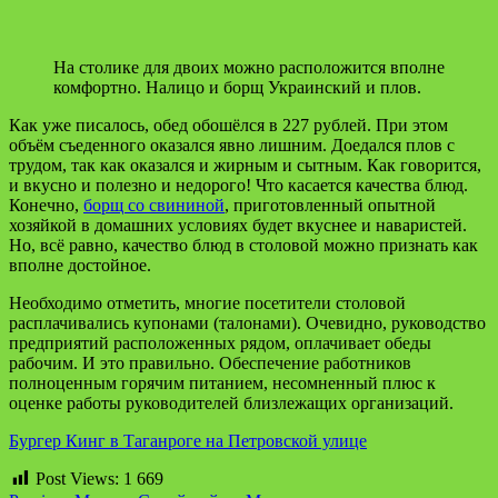
На столике для двоих можно расположится вполне
комфортно. Налицо и борщ Украинский и плов.
Как уже писалось, обед обошёлся в 227 рублей. При этом
объём съеденного оказался явно лишним. Доедался плов с
трудом, так как оказался и жирным и сытным. Как говорится,
и вкусно и полезно и недорого! Что касается качества блюд.
Конечно,
борщ со свининой
, приготовленный опытной
хозяйкой в домашних условиях будет вкуснее и наваристей.
Но, всё равно, качество блюд в столовой можно признать как
вполне достойное.
Необходимо отметить, многие посетители столовой
расплачивались купонами (талонами). Очевидно, руководство
предприятий расположенных рядом, оплачивает обеды
рабочим. И это правильно. Обеспечение работников
полноценным горячим питанием, несомненный плюс к
оценке работы руководителей близлежащих организаций.
Бургер Кинг в Таганроге на Петровской улице
Post Views:
1 669