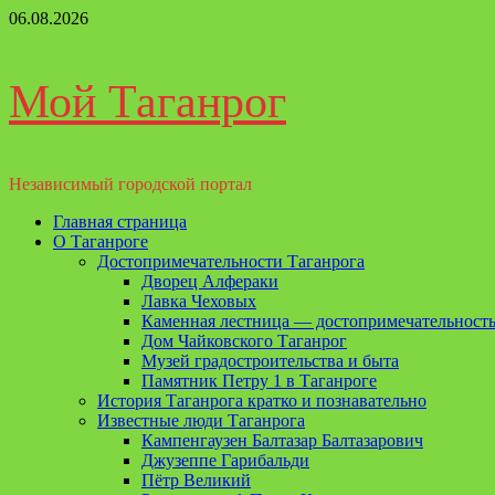
Перейти
06.08.2026
к
содержимому
Мой Таганрог
Независимый городской портал
Основное
Главная страница
меню
О Таганроге
Достопримечательности Таганрога
Дворец Алфераки
Лавка Чеховых
Каменная лестница — достопримечательность
Дом Чайковского Таганрог
Музей градостроительства и быта
Памятник Петру 1 в Таганроге
История Таганрога кратко и познавательно
Известные люди Таганрога
Кампенгаузен Балтазар Балтазарович
Джузеппе Гарибальди
Пётр Великий