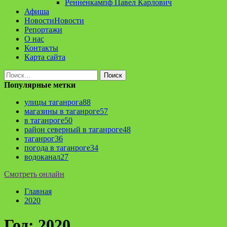
Ренненкампф Павел Карлович
Афиша
Новости
Новости
Репортажи
О нас
Контакты
Карта сайта
Найти:
Популярные метки
улицы таганрога
88
магазины в таганроге
57
в таганроге
50
район северный в таганроге
48
таганрог
36
погода в таганроге
34
водоканал
27
Смотреть онлайн
Главная
2020
Год:
2020