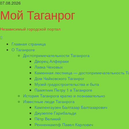
Перейти
07.08.2026
к
Мой Таганрог
содержимому
Независимый городской портал
Основное
меню
Главная страница
О Таганроге
Достопримечательности Таганрога
Дворец Алфераки
Лавка Чеховых
Каменная лестница — достопримечательность Т
Дом Чайковского Таганрог
Музей градостроительства и быта
Памятник Петру 1 в Таганроге
История Таганрога кратко и познавательно
Известные люди Таганрога
Кампенгаузен Балтазар Балтазарович
Джузеппе Гарибальди
Пётр Великий
Ренненкампф Павел Карлович