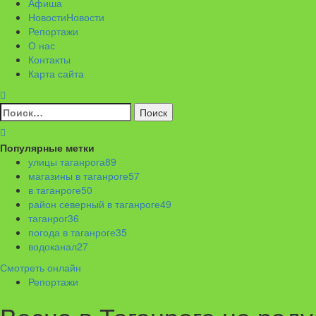
Афиша
Новости
Новости
Репортажи
О нас
Контакты
Карта сайта
Найти:
Популярные метки
улицы таганрога
89
магазины в таганроге
57
в таганроге
50
район северный в таганроге
49
таганрог
36
погода в таганроге
35
водоканал
27
Смотреть онлайн
Репортажи