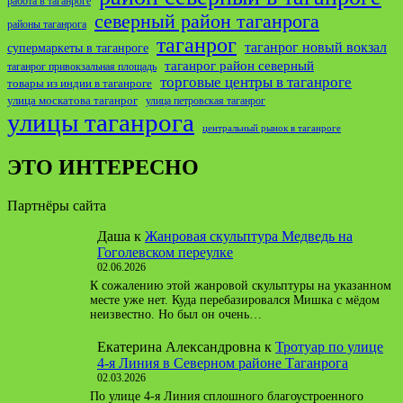
работа в таганроге
северный район таганрога
районы таганрога
таганрог
таганрог новый вокзал
супермаркеты в таганроге
таганрог район северный
таганрог привокзальная площадь
торговые центры в таганроге
товары из индии в таганроге
улица москатова таганрог
улица петровская таганрог
улицы таганрога
центральный рынок в таганроге
ЭТО ИНТЕРЕСНО
Партнёры сайта
Даша
к
Жанровая скульптура Медведь на
Гоголевском переулке
02.06.2026
К сожалению этой жанровой скульптуры на указанном
месте уже нет. Куда перебазировался Мишка с мёдом
неизвестно. Но был он очень…
Екатерина Александровна
к
Тротуар по улице
4-я Линия в Северном районе Таганрога
02.03.2026
По улице 4-я Линия сплошного благоустроенного