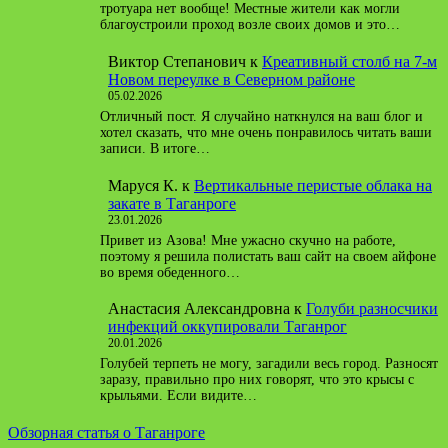
тротуара нет вообще! Местные жители как могли
благоустроили проход возле своих домов и это…
Виктор Степанович
к
Креативный столб на 7-м
Новом переулке в Северном районе
05.02.2026
Отличный пост. Я случайно наткнулся на ваш блог и
хотел сказать, что мне очень понравилось читать ваши
записи. В итоге…
Маруся К.
к
Вертикальные перистые облака на
закате в Таганроге
23.01.2026
Привет из Азова! Мне ужасно скучно на работе,
поэтому я решила полистать ваш сайт на своем айфоне
во время обеденного…
Анастасия Александровна
к
Голуби разносчики
инфекций оккупировали Таганрог
20.01.2026
Голубей терпеть не могу, загадили весь город. Разносят
заразу, правильно про них говорят, что это крысы с
крыльями. Если видите…
Обзорная статья о Таганроге