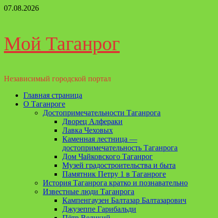
Перейти
07.08.2026
к
содержимому
Мой Таганрог
Независимый городской портал
Основное
Главная страница
меню
О Таганроге
Достопримечательности Таганрога
Дворец Алфераки
Лавка Чеховых
Каменная лестница —
достопримечательность Таганрога
Дом Чайковского Таганрог
Музей градостроительства и быта
Памятник Петру 1 в Таганроге
История Таганрога кратко и познавательно
Известные люди Таганрога
Кампенгаузен Балтазар Балтазарович
Джузеппе Гарибальди
Пётр Великий