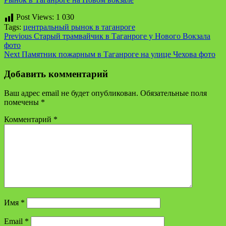
Post Views:
1 030
Tags:
центральный рынок в таганроге
Continue
Previous
Старый трамвайчик в Таганроге у Нового Вокзала
фото
Reading
Next
Памятник пожарным в Таганроге на улице Чехова фото
Добавить комментарий
Ваш адрес email не будет опубликован.
Обязательные поля
помечены
*
Комментарий
*
Имя
*
Email
*