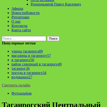
Ренненкампф Павел Карлович
Афиша
Новости
Новости
Репортажи
О нас
Контакты
Карта сайта
Найти:
Популярные метки
улицы таганрога
89
магазины в таганроге
57
в таганроге
50
район северный в таганроге
49
таганрог
36
погода в таганроге
34
водоканал
27
Смотреть онлайн
Фотоальбом
Таганрогский Центральный