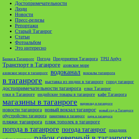
Достопримечательности
Люди
Новости
Пресс-релизы
Репортажи
Старый Таганрог
Статьи
Фотоальбом
Это интересно
ТРЦ Арбуз
Погода
Предприятия Таганрога
Банки в Таганроге
Транспорт в Таганроге
азовское море
водоканал
азовское море в таганроге
вокзалы таганрога
в таганроге
выставка из индии в таганроге
город таганрог
достопримечательности таганрога
елки Таганрог
елки в Таганроге
индийские товары в таганроге
кафе Таганрога
магазины в таганроге
мармелад в таганроге
новости таганрога
новый вокзал таганрог
новый год в Таганроге
обустройство таганрога
памятники в таганроге
парк в таганроге
пляжи таганрога
пляж тополек в таганроге
погода в таганроге
погода таганрог
праздник
район северный в таганроге