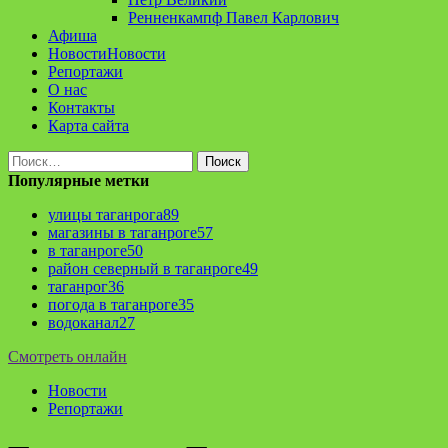
Ренненкампф Павел Карлович
Афиша
Новости
Новости
Репортажи
О нас
Контакты
Карта сайта
Найти:
Популярные метки
улицы таганрога
89
магазины в таганроге
57
в таганроге
50
район северный в таганроге
49
таганрог
36
погода в таганроге
35
водоканал
27
Смотреть онлайн
Новости
Репортажи