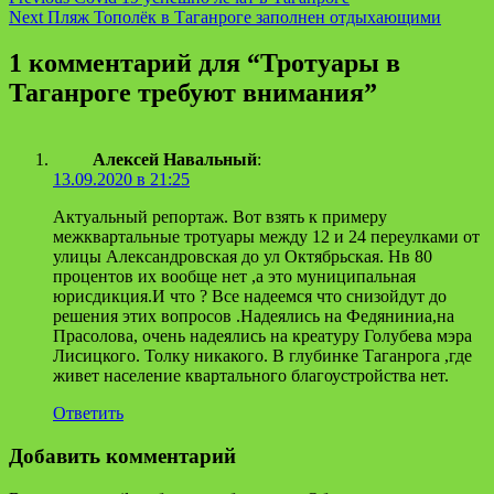
Continue
Next
Пляж Тополёк в Таганроге заполнен отдыхающими
Reading
1 комментарий для “
Тротуары в
Таганроге требуют внимания
”
Алексей Навальный
:
13.09.2020 в 21:25
Актуальный репортаж. Вот взять к примеру
межквартальные тротуары между 12 и 24 переулками от
улицы Александровская до ул Октябрьская. Нв 80
процентов их вообще нет ,а это муниципальная
юрисдикция.И что ? Все надеемся что снизойдут до
решения этих вопросов .Надеялись на Федяниниа,на
Прасолова, очень надеялись на креатуру Голубева мэра
Лисицкого. Толку никакого. В глубинке Таганрога ,где
живет население квартального благоустройства нет.
Ответить
Добавить комментарий