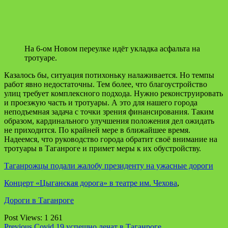
На 6-ом Новом переулке идёт укладка асфальта на
тротуаре.
Казалось бы, ситуация потихоньку налаживается. Но темпы
работ явно недостаточны. Тем более, что благоустройство
улиц требует комплексного подхода. Нужно реконструировать
и проезжую часть и тротуары. А это для нашего города
неподъемная задача с точки зрения финансирования. Таким
образом, кардинального улучшения положения дел ожидать
не приходится. По крайней мере в ближайшее время.
Надеемся, что руководство города обратит своё внимание на
тротуары в Таганроге и примет меры к их обустройству.
Таганрожцы подали жалобу президенту на ужасные дороги
Концерт «Цыганская дорога» в театре им. Чехова
,
Дороги в Таганроге
Post Views:
1 261
Previous
Covid 19 успешно лечат в Таганроге