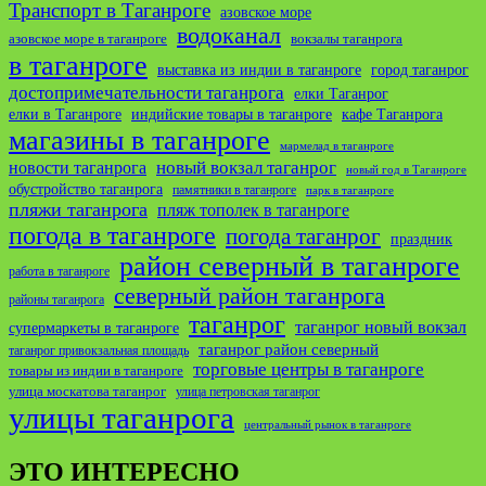
Транспорт в Таганроге
азовское море
водоканал
азовское море в таганроге
вокзалы таганрога
в таганроге
выставка из индии в таганроге
город таганрог
достопримечательности таганрога
елки Таганрог
елки в Таганроге
индийские товары в таганроге
кафе Таганрога
магазины в таганроге
мармелад в таганроге
новости таганрога
новый вокзал таганрог
новый год в Таганроге
обустройство таганрога
памятники в таганроге
парк в таганроге
пляжи таганрога
пляж тополек в таганроге
погода в таганроге
погода таганрог
праздник
район северный в таганроге
работа в таганроге
северный район таганрога
районы таганрога
таганрог
таганрог новый вокзал
супермаркеты в таганроге
таганрог район северный
таганрог привокзальная площадь
торговые центры в таганроге
товары из индии в таганроге
улица москатова таганрог
улица петровская таганрог
улицы таганрога
центральный рынок в таганроге
ЭТО ИНТЕРЕСНО