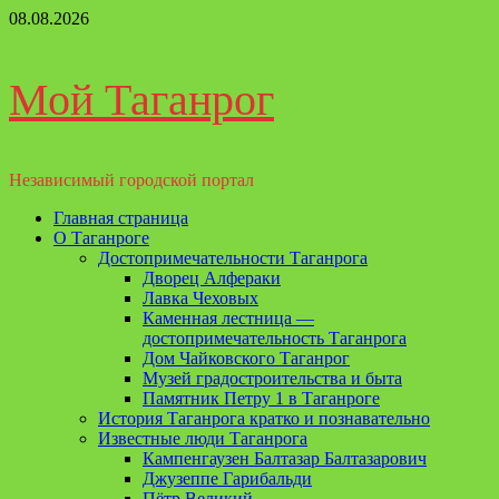
Перейти
08.08.2026
к
содержимому
Мой Таганрог
Независимый городской портал
Основное
Главная страница
меню
О Таганроге
Достопримечательности Таганрога
Дворец Алфераки
Лавка Чеховых
Каменная лестница —
достопримечательность Таганрога
Дом Чайковского Таганрог
Музей градостроительства и быта
Памятник Петру 1 в Таганроге
История Таганрога кратко и познавательно
Известные люди Таганрога
Кампенгаузен Балтазар Балтазарович
Джузеппе Гарибальди
Пётр Великий