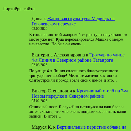
Партнёры сайта
Даша
к
Жанровая скульптура Медведь на
Гоголевском переулке
02.06.2026
К сожалению этой жанровой скульптуры на указанном
месте уже нет. Куда перебазировался Мишка с мёдом
неизвестно. Но был он очень…
Екатерина Александровна
к
Тротуар по улице
4-я Линия в Северном районе Таганрога
02.03.2026
По улице 4-я Линия сплошного благоустроенного
тротуара нет вообще! Местные жители как могли
благоустроили проход возле своих домов и это…
Виктор Степанович
к
Креативный столб на 7-м
Новом переулке в Северном районе
05.02.2026
Отличный пост. Я случайно наткнулся на ваш блог и
хотел сказать, что мне очень понравилось читать ваши
записи. В итоге…
Маруся К.
к
Вертикальные перистые облака на