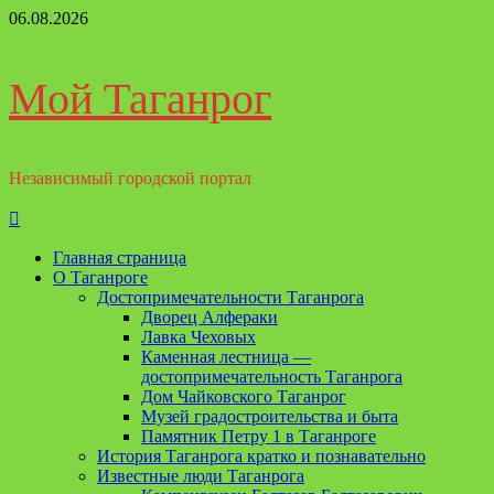
Перейти
06.08.2026
к
содержимому
Мой Таганрог
Независимый городской портал
Основное
меню
Главная страница
О Таганроге
Достопримечательности Таганрога
Дворец Алфераки
Лавка Чеховых
Каменная лестница —
достопримечательность Таганрога
Дом Чайковского Таганрог
Музей градостроительства и быта
Памятник Петру 1 в Таганроге
История Таганрога кратко и познавательно
Известные люди Таганрога