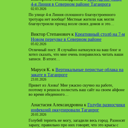
4-я Линия в Северном районе Таганрога
02.03.2026
По улице 4-я Линия сплошного благоустроенного
тротуара нет вообще! Местные жители как могли
благоустроили проход возле своих домов и это…
Виктор Степанович
к
Креативный столб на 7-м
Новом переулке в Северном районе
05.02.2026
Отличный пост. Я случайно наткнулся на ваш блог и
хотел сказать, что мне очень понравилось читать ваши
записи. В итоге…
Маруся К.
к
Вертикальные перистые облака на
закате в Таганроге
23.01.2026
Привет из Азова! Мне ужасно скучно на работе,
поэтому я решила полистать ваш сайт на своем айфоне
во время обеденного…
Анастасия Александровна
к
Голуби разносчики
инфекций оккупировали Таганрог
20.01.2026
Голубей терпеть не могу, загадили весь город. Разносят
заразу, правильно про них говорят, что это крысы с