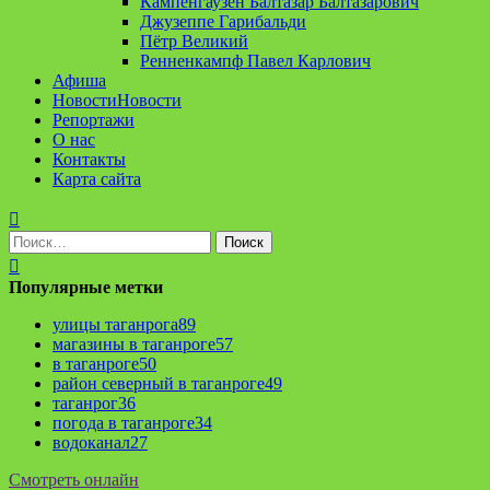
Кампенгаузен Балтазар Балтазарович
Джузеппе Гарибальди
Пётр Великий
Ренненкампф Павел Карлович
Афиша
Новости
Новости
Репортажи
О нас
Контакты
Карта сайта
Найти:
Популярные метки
улицы таганрога
89
магазины в таганроге
57
в таганроге
50
район северный в таганроге
49
таганрог
36
погода в таганроге
34
водоканал
27
Смотреть онлайн