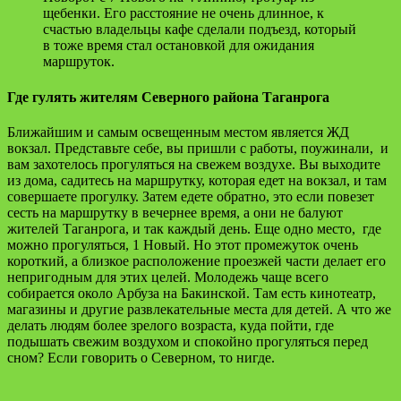
щебенки. Его расстояние не очень длинное, к
счастью владельцы кафе сделали подъезд, который
в тоже время стал остановкой для ожидания
маршруток.
Где гулять жителям Северного района Таганрога
Ближайшим и самым освещенным местом является ЖД
вокзал. Представьте себе, вы пришли с работы, поужинали, и
вам захотелось прогуляться на свежем воздухе. Вы выходите
из дома, садитесь на маршрутку, которая едет на вокзал, и там
совершаете прогулку. Затем едете обратно, это если повезет
сесть на маршрутку в вечернее время, а они не балуют
жителей Таганрога, и так каждый день. Еще одно место, где
можно прогуляться, 1 Новый. Но этот промежуток очень
короткий, а близкое расположение проезжей части делает его
непригодным для этих целей. Молодежь чаще всего
собирается около Арбуза на Бакинской. Там есть кинотеатр,
магазины и другие развлекательные места для детей. А что же
делать людям более зрелого возраста, куда пойти, где
подышать свежим воздухом и спокойно прогуляться перед
сном? Если говорить о Северном, то нигде.