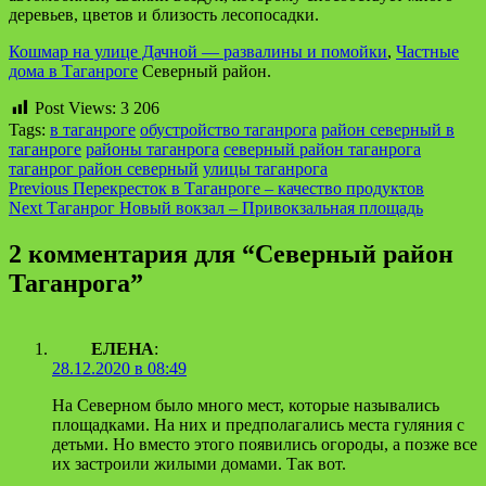
деревьев, цветов и близость лесопосадки.
Кошмар на улице Дачной — развалины и помойки
,
Частные
дома в Таганроге
Северный район.
Post Views:
3 206
Tags:
в таганроге
обустройство таганрога
район северный в
таганроге
районы таганрога
северный район таганрога
таганрог район северный
улицы таганрога
Continue
Previous
Перекресток в Таганроге – качество продуктов
Next
Таганрог Новый вокзал – Привокзальная площадь
Reading
2 комментария для “
Северный район
Таганрога
”
ЕЛЕНА
:
28.12.2020 в 08:49
На Северном было много мест, которые назывались
площадками. На них и предполагались места гуляния с
детьми. Но вместо этого появились огороды, а позже все
их застроили жилыми домами. Так вот.