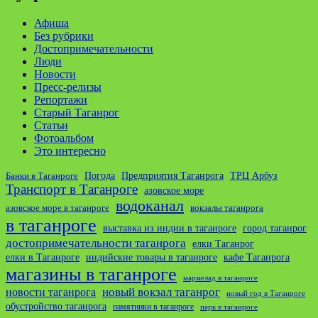
Афиша
Без рубрики
Достопримечательности
Люди
Новости
Пресс-релизы
Репортажи
Старый Таганрог
Статьи
Фотоальбом
Это интересно
ТРЦ Арбуз
Погода
Предприятия Таганрога
Банки в Таганроге
Транспорт в Таганроге
азовское море
водоканал
азовское море в таганроге
вокзалы таганрога
в таганроге
выставка из индии в таганроге
город таганрог
достопримечательности таганрога
елки Таганрог
елки в Таганроге
индийские товары в таганроге
кафе Таганрога
магазины в таганроге
мармелад в таганроге
новости таганрога
новый вокзал таганрог
новый год в Таганроге
обустройство таганрога
памятники в таганроге
парк в таганроге