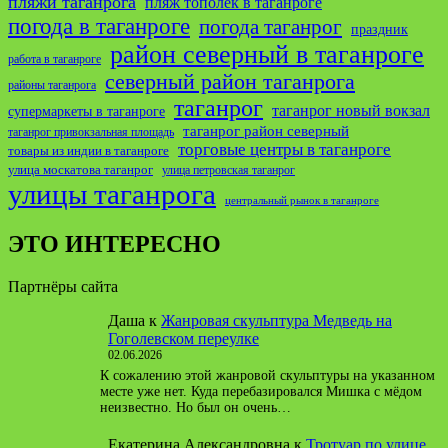
пляжи таганрога
пляж тополек в таганроге
погода в таганроге
погода таганрог
праздник
район северный в таганроге
работа в таганроге
северный район таганрога
районы таганрога
таганрог
таганрог новый вокзал
супермаркеты в таганроге
таганрог район северный
таганрог привокзальная площадь
торговые центры в таганроге
товары из индии в таганроге
улица москатова таганрог
улица петровская таганрог
улицы таганрога
центральный рынок в таганроге
ЭТО ИНТЕРЕСНО
Партнёры сайта
Даша
к
Жанровая скульптура Медведь на
Гоголевском переулке
02.06.2026
К сожалению этой жанровой скульптуры на указанном
месте уже нет. Куда перебазировался Мишка с мёдом
неизвестно. Но был он очень…
Екатерина Александровна
к
Тротуар по улице