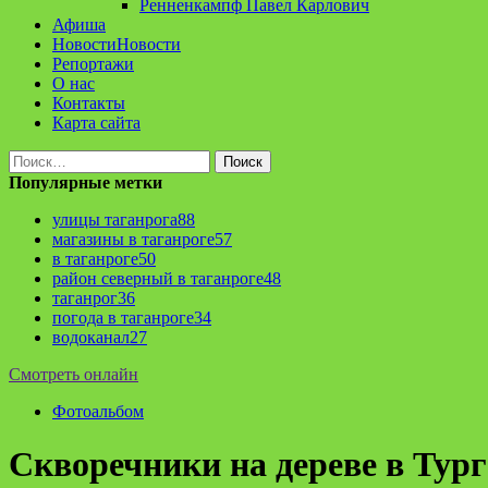
Ренненкампф Павел Карлович
Афиша
Новости
Новости
Репортажи
О нас
Контакты
Карта сайта
Найти:
Популярные метки
улицы таганрога
88
магазины в таганроге
57
в таганроге
50
район северный в таганроге
48
таганрог
36
погода в таганроге
34
водоканал
27
Смотреть онлайн
Фотоальбом
Скворечники на дереве в Тург