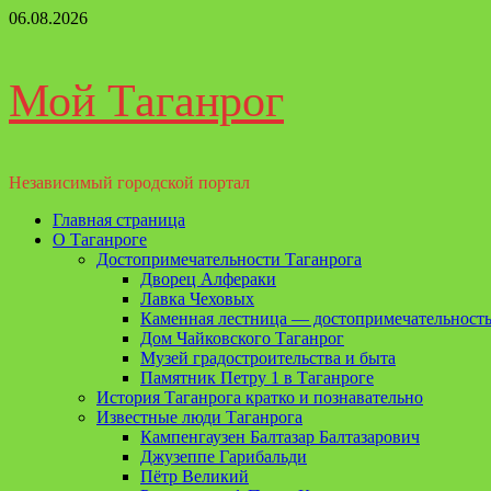
Перейти
06.08.2026
к
содержимому
Мой Таганрог
Независимый городской портал
Основное
Главная страница
меню
О Таганроге
Достопримечательности Таганрога
Дворец Алфераки
Лавка Чеховых
Каменная лестница — достопримечательность
Дом Чайковского Таганрог
Музей градостроительства и быта
Памятник Петру 1 в Таганроге
История Таганрога кратко и познавательно
Известные люди Таганрога
Кампенгаузен Балтазар Балтазарович
Джузеппе Гарибальди
Пётр Великий