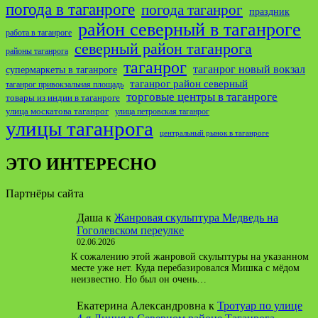
погода в таганроге
погода таганрог
праздник
район северный в таганроге
работа в таганроге
северный район таганрога
районы таганрога
таганрог
таганрог новый вокзал
супермаркеты в таганроге
таганрог район северный
таганрог привокзальная площадь
торговые центры в таганроге
товары из индии в таганроге
улица москатова таганрог
улица петровская таганрог
улицы таганрога
центральный рынок в таганроге
ЭТО ИНТЕРЕСНО
Партнёры сайта
Даша
к
Жанровая скульптура Медведь на
Гоголевском переулке
02.06.2026
К сожалению этой жанровой скульптуры на указанном
месте уже нет. Куда перебазировался Мишка с мёдом
неизвестно. Но был он очень…
Екатерина Александровна
к
Тротуар по улице