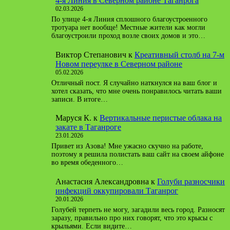
4-я Линия в Северном районе Таганрога
02.03.2026
По улице 4-я Линия сплошного благоустроенного
тротуара нет вообще! Местные жители как могли
благоустроили проход возле своих домов и это…
Виктор Степанович
к
Креативный столб на 7-м
Новом переулке в Северном районе
05.02.2026
Отличный пост. Я случайно наткнулся на ваш блог и
хотел сказать, что мне очень понравилось читать ваши
записи. В итоге…
Маруся К.
к
Вертикальные перистые облака на
закате в Таганроге
23.01.2026
Привет из Азова! Мне ужасно скучно на работе,
поэтому я решила полистать ваш сайт на своем айфоне
во время обеденного…
Анастасия Александровна
к
Голуби разносчики
инфекций оккупировали Таганрог
20.01.2026
Голубей терпеть не могу, загадили весь город. Разносят
заразу, правильно про них говорят, что это крысы с
крыльями. Если видите…