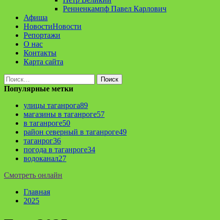
Ренненкампф Павел Карлович
Афиша
Новости
Новости
Репортажи
О нас
Контакты
Карта сайта
Найти:
Популярные метки
улицы таганрога
89
магазины в таганроге
57
в таганроге
50
район северный в таганроге
49
таганрог
36
погода в таганроге
34
водоканал
27
Смотреть онлайн
Главная
2025