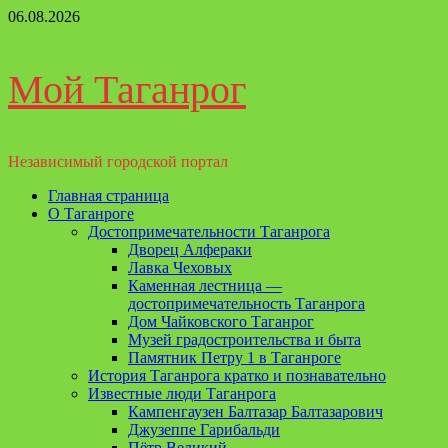
Перейти
06.08.2026
к
содержимому
Мой Таганрог
Независимый городской портал
Основное
Главная страница
меню
О Таганроге
Достопримечательности Таганрога
Дворец Алфераки
Лавка Чеховых
Каменная лестница —
достопримечательность Таганрога
Дом Чайковского Таганрог
Музей градостроительства и быта
Памятник Петру 1 в Таганроге
История Таганрога кратко и познавательно
Известные люди Таганрога
Кампенгаузен Балтазар Балтазарович
Джузеппе Гарибальди
Пётр Великий