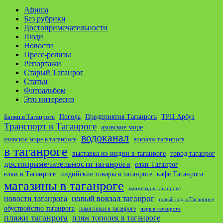
Афиша
Без рубрики
Достопримечательности
Люди
Новости
Пресс-релизы
Репортажи
Старый Таганрог
Статьи
Фотоальбом
Это интересно
ТРЦ Арбуз
Погода
Предприятия Таганрога
Банки в Таганроге
Транспорт в Таганроге
азовское море
водоканал
азовское море в таганроге
вокзалы таганрога
в таганроге
выставка из индии в таганроге
город таганрог
достопримечательности таганрога
елки Таганрог
елки в Таганроге
индийские товары в таганроге
кафе Таганрога
магазины в таганроге
мармелад в таганроге
новости таганрога
новый вокзал таганрог
новый год в Таганроге
обустройство таганрога
памятники в таганроге
парк в таганроге
пляжи таганрога
пляж тополек в таганроге