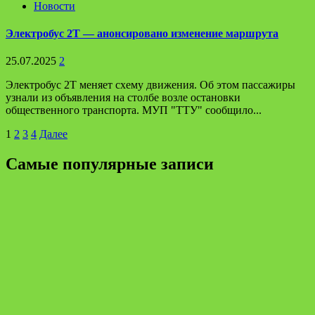
Новости
Электробус 2Т — анонсировано изменение маршрута
25.07.2025
2
Электробус 2Т меняет схему движения. Об этом пассажиры
узнали из объявления на столбе возле остановки
общественного транспорта. МУП "ТТУ" сообщило...
Пагинация
1
2
3
4
Далее
записей
Самые популярные записи