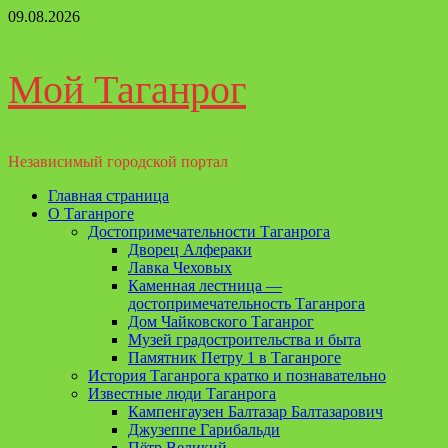
Перейти
09.08.2026
к
содержимому
Мой Таганрог
Независимый городской портал
Основное
Главная страница
меню
О Таганроге
Достопримечательности Таганрога
Дворец Алфераки
Лавка Чеховых
Каменная лестница —
достопримечательность Таганрога
Дом Чайковского Таганрог
Музей градостроительства и быта
Памятник Петру 1 в Таганроге
История Таганрога кратко и познавательно
Известные люди Таганрога
Кампенгаузен Балтазар Балтазарович
Джузеппе Гарибальди
Пётр Великий