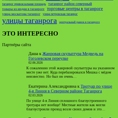
таганрог район северный
таганрог привокзальная площадь
торговые центры в таганроге
товары из индии в таганроге
улица москатова таганрог
улица петровская таганрог
улицы таганрога
центральный рынок в таганроге
ЭТО ИНТЕРЕСНО
Партнёры сайта
Даша
к
Жанровая скульптура Медведь на
Гоголевском переулке
02.06.2026
К сожалению этой жанровой скульптуры на указанном
месте уже нет. Куда перебазировался Мишка с мёдом
неизвестно. Но был он очень…
Екатерина Александровна
к
Тротуар по улице
4-я Линия в Северном районе Таганрога
02.03.2026
По улице 4-я Линия сплошного благоустроенного
тротуара нет вообще! Местные жители как могли
благоустроили проход возле своих домов и это…