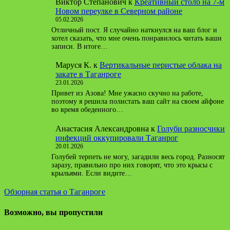
Виктор Степанович
к
Креативный столб на 7-м
Новом переулке в Северном районе
05.02.2026
Отличный пост. Я случайно наткнулся на ваш блог и
хотел сказать, что мне очень понравилось читать ваши
записи. В итоге…
Маруся К.
к
Вертикальные перистые облака на
закате в Таганроге
23.01.2026
Привет из Азова! Мне ужасно скучно на работе,
поэтому я решила полистать ваш сайт на своем айфоне
во время обеденного…
Анастасия Александровна
к
Голуби разносчики
инфекций оккупировали Таганрог
20.01.2026
Голубей терпеть не могу, загадили весь город. Разносят
заразу, правильно про них говорят, что это крысы с
крыльями. Если видите…
Обзорная статья о Таганроге
Возможно, вы пропустили