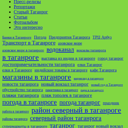
Пресс-релизы
Репортажи
Старый Таганрог
Статьи
Фотоальбом
Это интересно
ТРЦ Арбуз
Погода
Предприятия Таганрога
Банки в Таганроге
Транспорт в Таганроге
азовское море
водоканал
азовское море в таганроге
вокзалы таганрога
в таганроге
выставка из индии в таганроге
город таганрог
достопримечательности таганрога
елки Таганрог
елки в Таганроге
индийские товары в таганроге
кафе Таганрога
магазины в таганроге
мармелад в таганроге
новости таганрога
новый вокзал таганрог
новый год в Таганроге
обустройство таганрога
памятники в таганроге
парк в таганроге
пляжи таганрога
пляж тополек в таганроге
погода в таганроге
погода таганрог
праздник
район северный в таганроге
работа в таганроге
северный район таганрога
районы таганрога
таганрог
таганрог новый вокзал
супермаркеты в таганроге