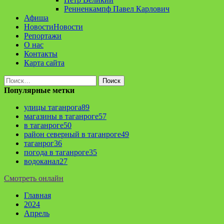
Ренненкампф Павел Карлович
Афиша
Новости
Новости
Репортажи
О нас
Контакты
Карта сайта
Найти:
Популярные метки
улицы таганрога
89
магазины в таганроге
57
в таганроге
50
район северный в таганроге
49
таганрог
36
погода в таганроге
35
водоканал
27
Смотреть онлайн
Главная
2024
Апрель