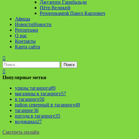
Джузеппе Гарибальди
Пётр Великий
Ренненкампф Павел Карлович
Афиша
Новости
Новости
Репортажи
О нас
Контакты
Карта сайта
Найти:
Популярные метки
улицы таганрога
89
магазины в таганроге
57
в таганроге
50
район северный в таганроге
49
таганрог
36
погода в таганроге
35
водоканал
27
Смотреть онлайн