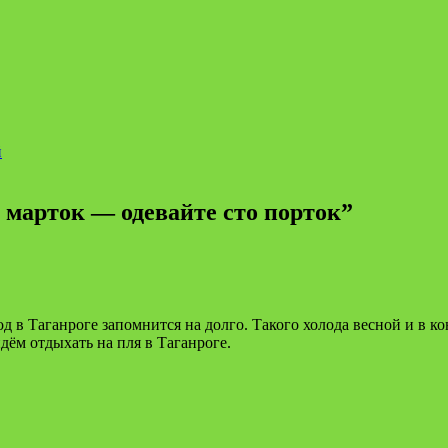
й
 марток — одевайте сто порток
”
д в Таганроге запомнится на долго. Такого холода весной и в к
дём отдыхать на пля в Таганроге.