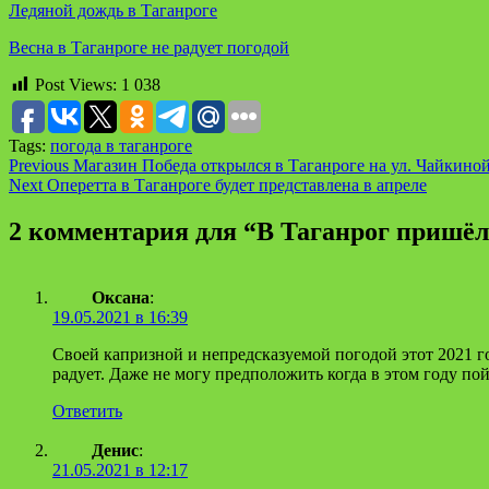
Ледяной дождь в Таганроге
Весна в Таганроге не радует погодой
Post Views:
1 038
Tags:
погода в таганроге
Continue
Previous
Магазин Победа открылся в Таганроге на ул. Чайкино
Next
Оперетта в Таганроге будет представлена в апреле
Reading
2 комментария для “
В Таганрог пришёл
Оксана
:
19.05.2021 в 16:39
Своей капризной и непредсказуемой погодой этот 2021 го
радует. Даже не могу предположить когда в этом году пой
Ответить
Денис
:
21.05.2021 в 12:17