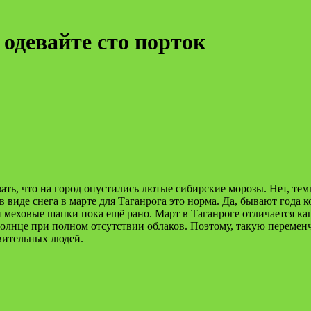
одевайте сто порток
ать, что на город опустились лютые сибирские морозы. Нет, тем
 виде снега в марте для Таганрога это норма. Да, бывают года ко
и меховые шапки пока ещё рано. Март в Таганроге отличается к
т солнце при полном отсутствии облаков. Поэтому, такую переме
твительных людей.