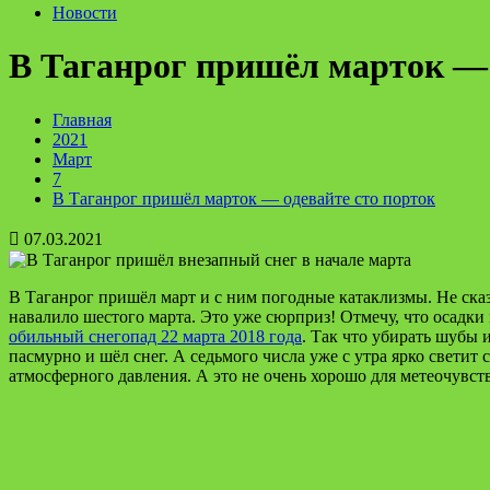
Новости
В Таганрог пришёл марток — 
Главная
2021
Март
7
В Таганрог пришёл марток — одевайте сто порток
07.03.2021
В Таганрог пришёл март и с ним погодные катаклизмы. Не сказ
навалило шестого марта. Это уже сюрприз! Отмечу, что осадки в
обильный снегопад 22 марта 2018 года
. Так что убирать шубы 
пасмурно и шёл снег. А седьмого числа уже с утра ярко свети
атмосферного давления. А это не очень хорошо для метеочувс