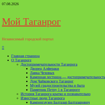
Перейти
07.08.2026
к
содержимому
Мой Таганрог
Независимый городской портал
Основное
меню
Главная страница
О Таганроге
Достопримечательности Таганрога
Дворец Алфераки
Лавка Чеховых
Каменная лестница — достопримечательность
Дом Чайковского Таганрог
Музей градостроительства и быта
Памятник Петру 1 в Таганроге
История Таганрога кратко и познавательно
Известные люди Таганрога
Кампенгаузен Балтазар Балтазарович