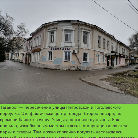
Таганрог — пересечение улицы Петровской и Гоголевского
переулка. Это фактически центр города. Второе января, по
времени ближе к вечеру. Улицы достаточно пустынны. Как
правило, излюбленным местом отдыха таганрожцев являются
парки и скверы. Там можно спокойно погулять наслаждаясь
погодой или прокатиться на аттракционах, если позволяет погода.