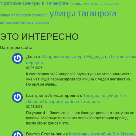
торговые центры в таганроге
улица москатова таганрог
улицы таганрога
улица петровская таганрог
центральный рынок в таганроге
ЭТО ИНТЕРЕСНО
Партнёры сайта
Даша
к
Жанровая скульптура Медведь на Гоголевском
переулке
02.06.2026
К сожалению этой жанровой скульптуры на указанном месте
уже нет. Куда перебазировался Мишка с мёдом неизвестно.
Но был он очень…
Екатерина Александровна
к
Тротуар по улице 4-я
Линия в Северном районе Таганрога
02.03.2026
По улице 4-я Линия сплошного благоустроенного тротуара нет
вообще! Местные жители как могли благоустроили проход
возле своих домов и это…
Виктор Степанович
к
Креативный столб на 7-м Новом