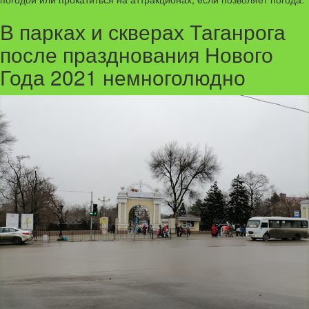
В парках и скверах Таганрога
после празднования Нового
Года 2021 немноголюдно