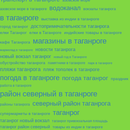
водоканал
азовское море в таганроге
вокзалы таганрога
в таганроге
выставка из индии в таганроге
достопримечательности таганрога
город таганрог
елки в Таганроге
елки Таганрог
индийские товары в таганроге
магазины в таганроге
кафе Таганрога
новости таганрога
мармелад в таганроге
новый вокзал таганрог
новый год в Таганроге
обустройство таганрога
памятники в таганроге
парк в таганроге
пляжи таганрога
пляж тополек в таганроге
погода в таганроге
погода таганрог
праздник
работа в таганроге
район северный в таганроге
северный район таганрога
районы таганрога
таганрог
супермаркеты в таганроге
таганрог новый вокзал
таганрог привокзальная площадь
таганрог район северный
товары из индии в таганроге