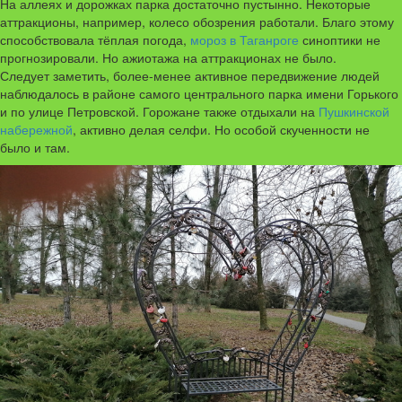
На аллеях и дорожках парка достаточно пустынно. Некоторые
аттракционы, например, колесо обозрения работали. Благо этому
способствовала тёплая погода,
мороз в Таганроге
синоптики не
прогнозировали. Но ажиотажа на аттракционах не было.
Следует заметить, более-менее активное передвижение людей
наблюдалось в районе самого центрального парка имени Горького
и по улице Петровской. Горожане также отдыхали на
Пушкинской
набережной
, активно делая селфи. Но особой скученности не
было и там.