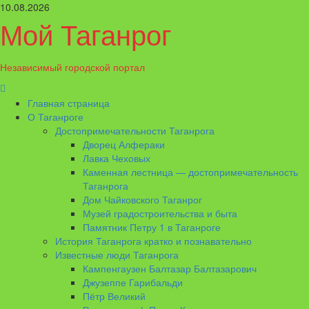
Перейти
10.08.2026
к
Мой Таганрог
содержимому
Независимый городской портал
Основное
меню
Главная страница
О Таганроге
Достопримечательности Таганрога
Дворец Алфераки
Лавка Чеховых
Каменная лестница — достопримечательность
Таганрога
Дом Чайковского Таганрог
Музей градостроительства и быта
Памятник Петру 1 в Таганроге
История Таганрога кратко и познавательно
Известные люди Таганрога
Кампенгаузен Балтазар Балтазарович
Джузеппе Гарибальди
Пётр Великий