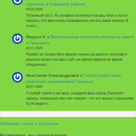
переулке в Северном районе
05.02.2026
Отличный пост. Я случайно наткнулся на ваш блог и хотел
сказать, что мне очень понравилось читать ваши записи. В
итоге…
Маруся К.
к
Вертикальные перистые облака на закате
в Таганроге
23.01.2026
Привет из Азова! Мне ужасно скучно на работе, поэтому я
решила полистать ваш сайт на своем айфоне во время
обеденного…
Анастасия Александровна
к
Голуби разносчики
инфекций оккупировали Таганрог
20.01.2026
Голубей терпеть не могу, загадили весь город. Разносят
заразу, правильно про них говорят, что это крысы с крыльями.
Если видите…
Обзорная статья о Таганроге
Возможно, вы пропустили