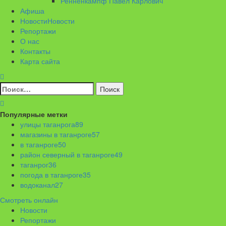
Ренненкампф Павел Карлович
Афиша
Новости
Новости
Репортажи
О нас
Контакты
Карта сайта
Найти:
Популярные метки
улицы таганрога
89
магазины в таганроге
57
в таганроге
50
район северный в таганроге
49
таганрог
36
погода в таганроге
35
водоканал
27
Смотреть онлайн
Новости
Репортажи