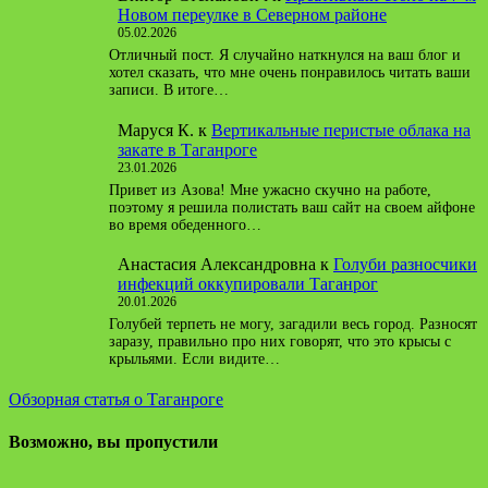
Новом переулке в Северном районе
05.02.2026
Отличный пост. Я случайно наткнулся на ваш блог и
хотел сказать, что мне очень понравилось читать ваши
записи. В итоге…
Маруся К.
к
Вертикальные перистые облака на
закате в Таганроге
23.01.2026
Привет из Азова! Мне ужасно скучно на работе,
поэтому я решила полистать ваш сайт на своем айфоне
во время обеденного…
Анастасия Александровна
к
Голуби разносчики
инфекций оккупировали Таганрог
20.01.2026
Голубей терпеть не могу, загадили весь город. Разносят
заразу, правильно про них говорят, что это крысы с
крыльями. Если видите…
Обзорная статья о Таганроге
Возможно, вы пропустили