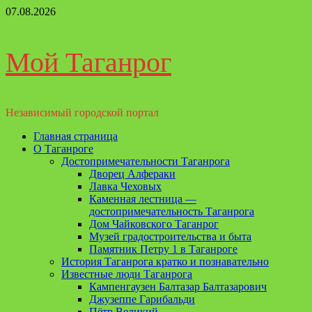
Перейти
07.08.2026
к
содержимому
Мой Таганрог
Независимый городской портал
Основное
Главная страница
меню
О Таганроге
Достопримечательности Таганрога
Дворец Алфераки
Лавка Чеховых
Каменная лестница —
достопримечательность Таганрога
Дом Чайковского Таганрог
Музей градостроительства и быта
Памятник Петру 1 в Таганроге
История Таганрога кратко и познавательно
Известные люди Таганрога
Кампенгаузен Балтазар Балтазарович
Джузеппе Гарибальди
Пётр Великий