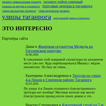
таганрог район северный
таганрог привокзальная площадь
торговые центры в таганроге
товары из индии в таганроге
улица москатова таганрог
улица петровская таганрог
улицы таганрога
центральный рынок в таганроге
ЭТО ИНТЕРЕСНО
Партнёры сайта
Даша
к
Жанровая скульптура Медведь на
Гоголевском переулке
02.06.2026
К сожалению этой жанровой скульптуры на указанном
месте уже нет. Куда перебазировался Мишка с мёдом
неизвестно. Но был он очень…
Екатерина Александровна
к
Тротуар по улице
4-я Линия в Северном районе Таганрога
02.03.2026
По улице 4-я Линия сплошного благоустроенного
тротуара нет вообще! Местные жители как могли
благоустроили проход возле своих домов и это…
Виктор Степанович
к
Креативный столб на 7-м