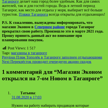
Таганроге
делает наш город более удобным. Как для самих
жителей, так и для гостей города. Ведь в летний период
Таганрог, как место для отдыха у моря, выбирает всё больше
туристов.
Пляжи Таганрога
всегда открыты для отдыхающих!
P.S. К сожалению, вынуждены информировать, что
магазин Эконом в
Северном районе
города Таганрог
прекратил свою работу. Произошло это в марте 2021 года.
Прошу принять данный акт во внимание при
планировании покупок.
Post Views:
1 517
Tags:
магазины в таганроге
Continue
Previous
Пляж Тополёк в Таганроге заполнен отдыхающими
Next
Перекрёсток проводит очередную акцию скидок
Reading
1 комментарий для “
Магазин Эконом
открылся на 7-ом Новом в Таганроге
”
Татьяна
:
31.08.2020 в 17:03
Нужно на работу набирать продавцов которые