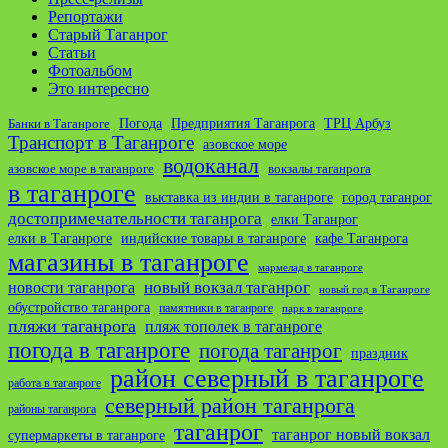
Репортажи
Старый Таганрог
Статьи
Фотоальбом
Это интересно
ТРЦ Арбуз
Погода
Предприятия Таганрога
Банки в Таганроге
Транспорт в Таганроге
азовское море
водоканал
азовское море в таганроге
вокзалы таганрога
в таганроге
выставка из индии в таганроге
город таганрог
достопримечательности таганрога
елки Таганрог
елки в Таганроге
индийские товары в таганроге
кафе Таганрога
магазины в таганроге
мармелад в таганроге
новости таганрога
новый вокзал таганрог
новый год в Таганроге
обустройство таганрога
памятники в таганроге
парк в таганроге
пляжи таганрога
пляж тополек в таганроге
погода в таганроге
погода таганрог
праздник
район северный в таганроге
работа в таганроге
северный район таганрога
районы таганрога
таганрог
таганрог новый вокзал
супермаркеты в таганроге