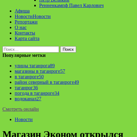
Ренненкампф Павел Карлович
Афиша
Новости
Новости
Репортажи
О нас
Контакты
Карта сайта
Найти:
Популярные метки
улицы таганрога
89
магазины в таганроге
57
в таганроге
50
район северный в таганроге
49
таганрог
36
погода в таганроге
34
водоканал
27
Смотреть онлайн
Новости
Магазин Эконом открылся