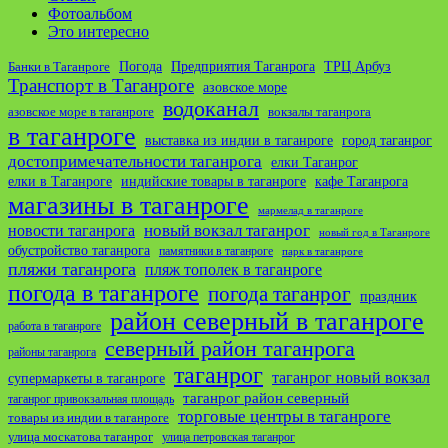
Фотоальбом
Это интересно
ТРЦ Арбуз
Погода
Предприятия Таганрога
Банки в Таганроге
Транспорт в Таганроге
азовское море
водоканал
азовское море в таганроге
вокзалы таганрога
в таганроге
выставка из индии в таганроге
город таганрог
достопримечательности таганрога
елки Таганрог
елки в Таганроге
индийские товары в таганроге
кафе Таганрога
магазины в таганроге
мармелад в таганроге
новости таганрога
новый вокзал таганрог
новый год в Таганроге
обустройство таганрога
памятники в таганроге
парк в таганроге
пляжи таганрога
пляж тополек в таганроге
погода в таганроге
погода таганрог
праздник
район северный в таганроге
работа в таганроге
северный район таганрога
районы таганрога
таганрог
таганрог новый вокзал
супермаркеты в таганроге
таганрог район северный
таганрог привокзальная площадь
торговые центры в таганроге
товары из индии в таганроге
улица москатова таганрог
улица петровская таганрог