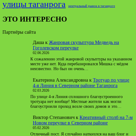
улицы таганрога
центральный рынок в таганроге
ЭТО ИНТЕРЕСНО
Партнёры сайта
Даша
к
Жанровая скульптура Медведь на
Гоголевском переулке
02.06.2026
К сожалению этой жанровой скульптуры на указанном
месте уже нет. Куда перебазировался Мишка с мёдом
неизвестно. Но был он очень…
Екатерина Александровна
к
Тротуар по улице
4-я Линия в Северном районе Таганрога
02.03.2026
По улице 4-я Линия сплошного благоустроенного
тротуара нет вообще! Местные жители как могли
благоустроили проход возле своих домов и это…
Виктор Степанович
к
Креативный столб на 7-м
Новом переулке в Северном районе
05.02.2026
Отличный пост. Я случайно наткнулся на ваш блог и