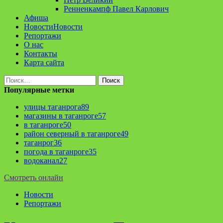
Ренненкампф Павел Карлович
Афиша
Новости
Новости
Репортажи
О нас
Контакты
Карта сайта
Найти:
Популярные метки
улицы таганрога
89
магазины в таганроге
57
в таганроге
50
район северный в таганроге
49
таганрог
36
погода в таганроге
35
водоканал
27
Смотреть онлайн
Новости
Репортажи