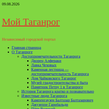
Перейти
09.08.2026
к
содержимому
Мой Таганрог
Независимый городской портал
Основное
Главная страница
меню
О Таганроге
Достопримечательности Таганрога
Дворец Алфераки
Лавка Чеховых
Каменная лестница —
достопримечательность Таганрога
Дом Чайковского Таганрог
Музей градостроительства и быта
Памятник Петру 1 в Таганроге
История Таганрога кратко и познавательно
Известные люди Таганрога
Кампенгаузен Балтазар Балтазарович
Джузеппе Гарибальди
Пётр Великий