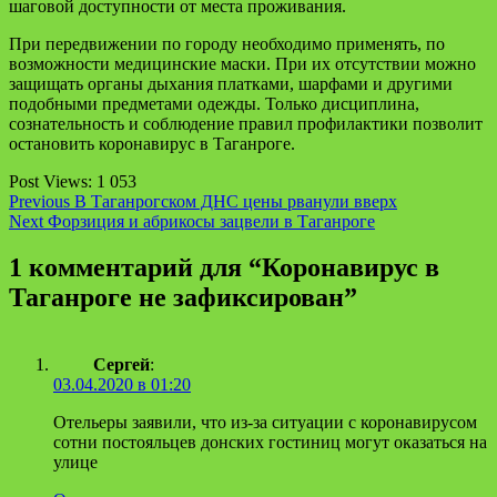
шаговой доступности от места проживания.
При передвижении по городу необходимо применять, по
возможности медицинские маски. При их отсутствии можно
защищать органы дыхания платками, шарфами и другими
подобными предметами одежды. Только дисциплина,
сознательность и соблюдение правил профилактики позволит
остановить коронавирус в Таганроге.
Post Views:
1 053
Continue
Previous
В Таганрогском ДНС цены рванули вверх
Next
Форзиция и абрикосы зацвели в Таганроге
Reading
1 комментарий для “
Коронавирус в
Таганроге не зафиксирован
”
Сергей
:
03.04.2020 в 01:20
Отельеры заявили, что из-за ситуации с коронавирусом
сотни постояльцев донских гостиниц могут оказаться на
улице