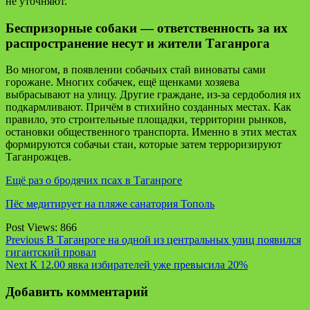
не уточняют.
Беспризорные собаки — ответственность за их
распространение несут и жители Таганрога
Во многом, в появлении собачьих стай виноваты сами
горожане. Многих собачек, ещё щенками хозяева
выбрасывают на улицу. Другие граждане, из-за сердоболия их
подкармливают. Причём в стихийно созданных местах. Как
правило, это строительные площадки, территории рынков,
остановки общественного транспорта. Именно в этих местах
формируются собачьи стаи, которые затем терроризируют
Таганрожцев.
Ещё раз о бродячих псах в Таганроге
Пёс медитирует на пляже санатория Тополь
Post Views:
866
Continue
Previous
В Таганроге на одной из центральных улиц появился
гигантский провал
Reading
Next
К 12.00 явка избирателей уже превысила 20%
Добавить комментарий