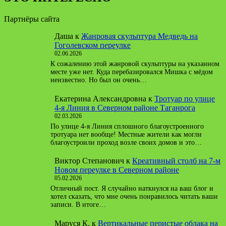
Партнёры сайта
Даша
к
Жанровая скульптура Медведь на
Гоголевском переулке
02.06.2026
К сожалению этой жанровой скульптуры на указанном
месте уже нет. Куда перебазировался Мишка с мёдом
неизвестно. Но был он очень…
Екатерина Александровна
к
Тротуар по улице
4-я Линия в Северном районе Таганрога
02.03.2026
По улице 4-я Линия сплошного благоустроенного
тротуара нет вообще! Местные жители как могли
благоустроили проход возле своих домов и это…
Виктор Степанович
к
Креативный столб на 7-м
Новом переулке в Северном районе
05.02.2026
Отличный пост. Я случайно наткнулся на ваш блог и
хотел сказать, что мне очень понравилось читать ваши
записи. В итоге…
Маруся К.
к
Вертикальные перистые облака на