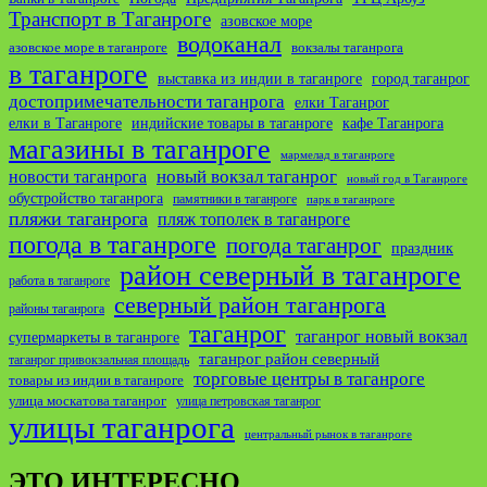
Транспорт в Таганроге
азовское море
водоканал
азовское море в таганроге
вокзалы таганрога
в таганроге
выставка из индии в таганроге
город таганрог
достопримечательности таганрога
елки Таганрог
елки в Таганроге
индийские товары в таганроге
кафе Таганрога
магазины в таганроге
мармелад в таганроге
новости таганрога
новый вокзал таганрог
новый год в Таганроге
обустройство таганрога
памятники в таганроге
парк в таганроге
пляжи таганрога
пляж тополек в таганроге
погода в таганроге
погода таганрог
праздник
район северный в таганроге
работа в таганроге
северный район таганрога
районы таганрога
таганрог
таганрог новый вокзал
супермаркеты в таганроге
таганрог район северный
таганрог привокзальная площадь
торговые центры в таганроге
товары из индии в таганроге
улица москатова таганрог
улица петровская таганрог
улицы таганрога
центральный рынок в таганроге
ЭТО ИНТЕРЕСНО