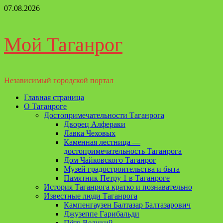
Перейти
07.08.2026
к
содержимому
Мой Таганрог
Независимый городской портал
Основное
Главная страница
меню
О Таганроге
Достопримечательности Таганрога
Дворец Алфераки
Лавка Чеховых
Каменная лестница —
достопримечательность Таганрога
Дом Чайковского Таганрог
Музей градостроительства и быта
Памятник Петру 1 в Таганроге
История Таганрога кратко и познавательно
Известные люди Таганрога
Кампенгаузен Балтазар Балтазарович
Джузеппе Гарибальди
Пётр Великий