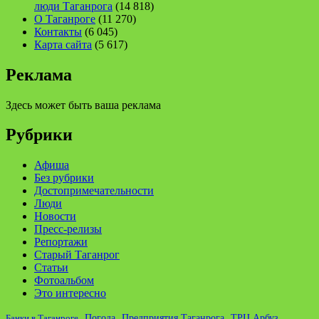
люди Таганрога
(14 818)
О Таганроге
(11 270)
Контакты
(6 045)
Карта сайта
(5 617)
Реклама
Здесь может быть ваша реклама
Рубрики
Афиша
Без рубрики
Достопримечательности
Люди
Новости
Пресс-релизы
Репортажи
Старый Таганрог
Статьи
Фотоальбом
Это интересно
ТРЦ Арбуз
Погода
Предприятия Таганрога
Банки в Таганроге