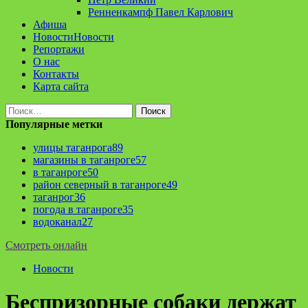
Ренненкампф Павел Карлович
Афиша
Новости
Новости
Репортажи
О нас
Контакты
Карта сайта
Найти:
Популярные метки
улицы таганрога
89
магазины в таганроге
57
в таганроге
50
район северный в таганроге
49
таганрог
36
погода в таганроге
35
водоканал
27
Смотреть онлайн
Новости
Беспризорные собаки держат