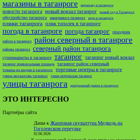
магазины в таганроге
мармелад в таганроге
новости таганрога
новый вокзал таганрог
новый год в Таганроге
обустройство таганрога
памятники в таганроге
парк в таганроге
пляжи таганрога
пляж тополек в таганроге
погода в таганроге
погода таганрог
праздник
район северный в таганроге
работа в таганроге
северный район таганрога
районы таганрога
таганрог
таганрог новый вокзал
супермаркеты в таганроге
таганрог район северный
таганрог привокзальная площадь
торговые центры в таганроге
товары из индии в таганроге
улица москатова таганрог
улица петровская таганрог
улицы таганрога
центральный рынок в таганроге
ЭТО ИНТЕРЕСНО
Партнёры сайта
Даша
к
Жанровая скульптура Медведь на
Гоголевском переулке
02.06.2026