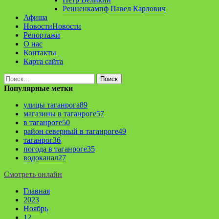
Ренненкампф Павел Карлович
Афиша
Новости
Новости
Репортажи
О нас
Контакты
Карта сайта
Найти:
Популярные метки
улицы таганрога
89
магазины в таганроге
57
в таганроге
50
район северный в таганроге
49
таганрог
36
погода в таганроге
35
водоканал
27
Смотреть онлайн
Главная
2023
Ноябрь
12