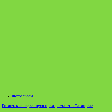
Фотоальбом
Гигантские подсолнухи произрастают в Таганроге