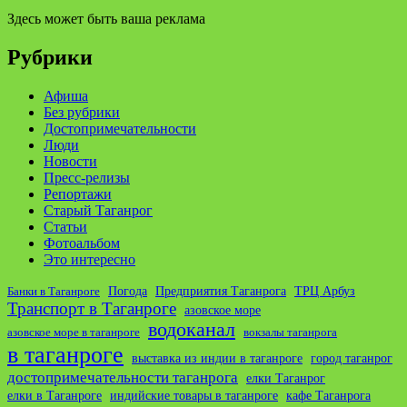
Здесь может быть ваша реклама
Рубрики
Афиша
Без рубрики
Достопримечательности
Люди
Новости
Пресс-релизы
Репортажи
Старый Таганрог
Статьи
Фотоальбом
Это интересно
ТРЦ Арбуз
Погода
Предприятия Таганрога
Банки в Таганроге
Транспорт в Таганроге
азовское море
водоканал
азовское море в таганроге
вокзалы таганрога
в таганроге
выставка из индии в таганроге
город таганрог
достопримечательности таганрога
елки Таганрог
елки в Таганроге
индийские товары в таганроге
кафе Таганрога