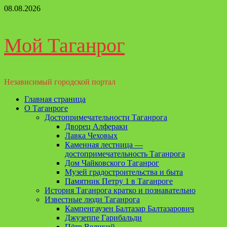
Перейти
08.08.2026
к
содержимому
Мой Таганрог
Независимый городской портал
Основное
Главная страница
меню
О Таганроге
Достопримечательности Таганрога
Дворец Алфераки
Лавка Чеховых
Каменная лестница —
достопримечательность Таганрога
Дом Чайковского Таганрог
Музей градостроительства и быта
Памятник Петру 1 в Таганроге
История Таганрога кратко и познавательно
Известные люди Таганрога
Кампенгаузен Балтазар Балтазарович
Джузеппе Гарибальди
Пётр Великий