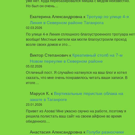
уже нет. Куда перебазировался Мишка с мёдом неизвестно.
Но был он очень…
Екатерина Александровна
к
Тротуар по улице 4-я
Линия в Северном районе Таганрога
02.03.2026
По улице 4-я Линия сплошного благоустроенного тротуара нет
вообще! Местные жители как могли благоустроили проход
возле своих домов и это…
Виктор Степанович
к
Креативный столб на 7-м
Новом переулке в Северном районе
05.02.2026
Отличный пост. Я случайно наткнулся на ваш блог и хотел
сказать, что мне очень понравилось читать ваши записи. В
итоге…
Маруся К.
к
Вертикальные перистые облака на
закате в Таганроге
23.01.2026
Привет из Азова! Мне ужасно скучно на работе, поэтому я
решила полистать ваш сайт на своем айфоне во время
обеденного…
Анастасия Александровна
к
Голуби разносчики