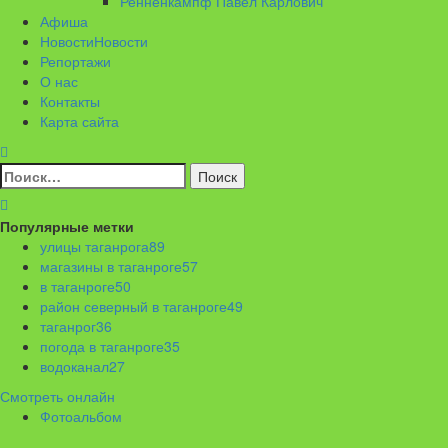
Ренненкампф Павел Карлович
Афиша
Новости
Новости
Репортажи
О нас
Контакты
Карта сайта
Найти:
Популярные метки
улицы таганрога
89
магазины в таганроге
57
в таганроге
50
район северный в таганроге
49
таганрог
36
погода в таганроге
35
водоканал
27
Смотреть онлайн
Фотоальбом