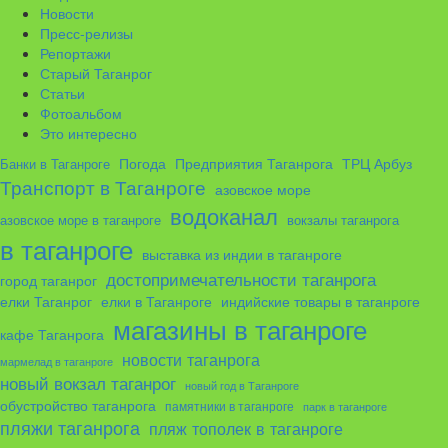
Новости
Пресс-релизы
Репортажи
Старый Таганрог
Статьи
Фотоальбом
Это интересно
ТРЦ Арбуз
Погода
Предприятия Таганрога
Банки в Таганроге
Транспорт в Таганроге
азовское море
водоканал
азовское море в таганроге
вокзалы таганрога
в таганроге
выставка из индии в таганроге
достопримечательности таганрога
город таганрог
елки в Таганроге
елки Таганрог
индийские товары в таганроге
магазины в таганроге
кафе Таганрога
новости таганрога
мармелад в таганроге
новый вокзал таганрог
новый год в Таганроге
обустройство таганрога
памятники в таганроге
парк в таганроге
пляжи таганрога
пляж тополек в таганроге