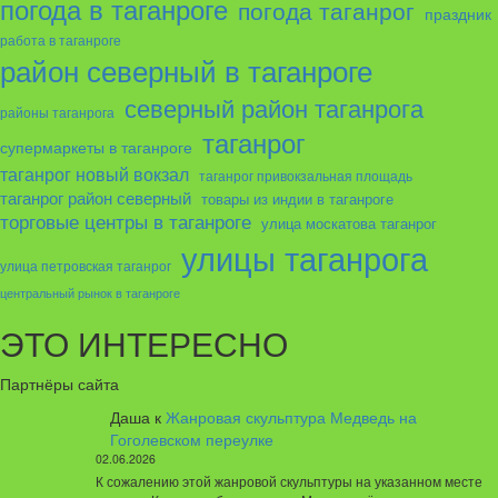
погода в таганроге
погода таганрог
праздник
работа в таганроге
район северный в таганроге
северный район таганрога
районы таганрога
таганрог
супермаркеты в таганроге
таганрог новый вокзал
таганрог привокзальная площадь
таганрог район северный
товары из индии в таганроге
торговые центры в таганроге
улица москатова таганрог
улицы таганрога
улица петровская таганрог
центральный рынок в таганроге
ЭТО ИНТЕРЕСНО
Партнёры сайта
Даша
к
Жанровая скульптура Медведь на
Гоголевском переулке
02.06.2026
К сожалению этой жанровой скульптуры на указанном месте