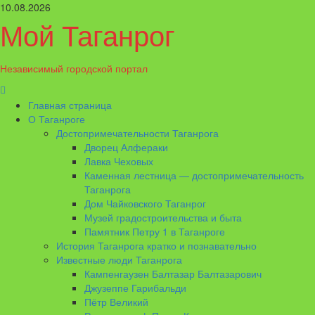
Перейти
10.08.2026
к
Мой Таганрог
содержимому
Независимый городской портал
Основное
меню
Главная страница
О Таганроге
Достопримечательности Таганрога
Дворец Алфераки
Лавка Чеховых
Каменная лестница — достопримечательность
Таганрога
Дом Чайковского Таганрог
Музей градостроительства и быта
Памятник Петру 1 в Таганроге
История Таганрога кратко и познавательно
Известные люди Таганрога
Кампенгаузен Балтазар Балтазарович
Джузеппе Гарибальди
Пётр Великий