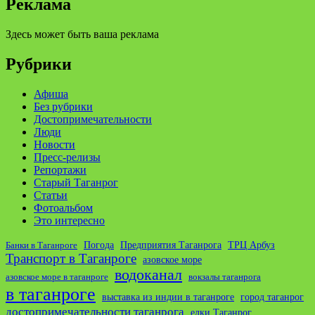
Реклама
Здесь может быть ваша реклама
Рубрики
Афиша
Без рубрики
Достопримечательности
Люди
Новости
Пресс-релизы
Репортажи
Старый Таганрог
Статьи
Фотоальбом
Это интересно
ТРЦ Арбуз
Погода
Предприятия Таганрога
Банки в Таганроге
Транспорт в Таганроге
азовское море
водоканал
азовское море в таганроге
вокзалы таганрога
в таганроге
выставка из индии в таганроге
город таганрог
достопримечательности таганрога
елки Таганрог