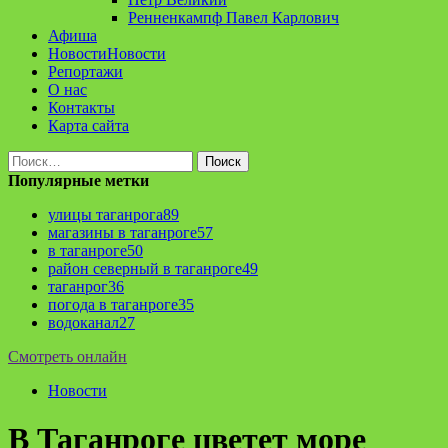
Ренненкампф Павел Карлович
Афиша
Новости
Новости
Репортажи
О нас
Контакты
Карта сайта
Найти:
Популярные метки
улицы таганрога
89
магазины в таганроге
57
в таганроге
50
район северный в таганроге
49
таганрог
36
погода в таганроге
35
водоканал
27
Смотреть онлайн
Новости
В Таганроге цветет море