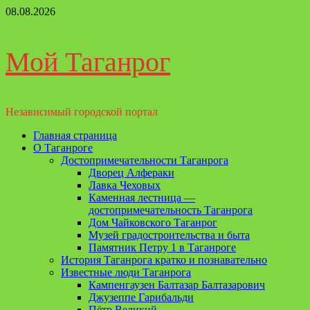
Перейти
08.08.2026
к
содержимому
Мой Таганрог
Независимый городской портал
Основное
Главная страница
меню
О Таганроге
Достопримечательности Таганрога
Дворец Алфераки
Лавка Чеховых
Каменная лестница —
достопримечательность Таганрога
Дом Чайковского Таганрог
Музей градостроительства и быта
Памятник Петру 1 в Таганроге
История Таганрога кратко и познавательно
Известные люди Таганрога
Кампенгаузен Балтазар Балтазарович
Джузеппе Гарибальди
Пётр Великий