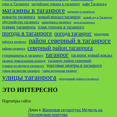
елки в Таганроге
индийские товары в таганроге
кафе Таганрога
магазины в таганроге
мармелад в таганроге
новости таганрога
новый вокзал таганрог
новый год в Таганроге
обустройство таганрога
памятники в таганроге
парк в таганроге
пляжи таганрога
пляж тополек в таганроге
погода в таганроге
погода таганрог
праздник
район северный в таганроге
работа в таганроге
северный район таганрога
районы таганрога
таганрог
таганрог новый вокзал
супермаркеты в таганроге
таганрог район северный
таганрог привокзальная площадь
торговые центры в таганроге
товары из индии в таганроге
улица москатова таганрог
улица петровская таганрог
улицы таганрога
центральный рынок в таганроге
ЭТО ИНТЕРЕСНО
Партнёры сайта
Даша
к
Жанровая скульптура Медведь на
Гоголевском переулке