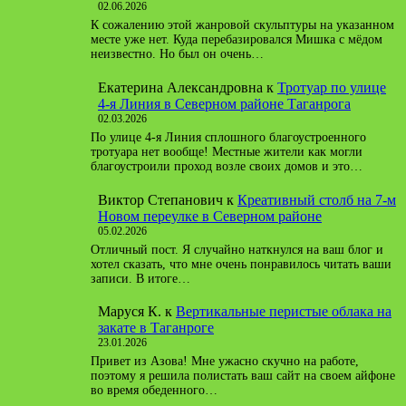
02.06.2026
К сожалению этой жанровой скульптуры на указанном
месте уже нет. Куда перебазировался Мишка с мёдом
неизвестно. Но был он очень…
Екатерина Александровна
к
Тротуар по улице
4-я Линия в Северном районе Таганрога
02.03.2026
По улице 4-я Линия сплошного благоустроенного
тротуара нет вообще! Местные жители как могли
благоустроили проход возле своих домов и это…
Виктор Степанович
к
Креативный столб на 7-м
Новом переулке в Северном районе
05.02.2026
Отличный пост. Я случайно наткнулся на ваш блог и
хотел сказать, что мне очень понравилось читать ваши
записи. В итоге…
Маруся К.
к
Вертикальные перистые облака на
закате в Таганроге
23.01.2026
Привет из Азова! Мне ужасно скучно на работе,
поэтому я решила полистать ваш сайт на своем айфоне
во время обеденного…