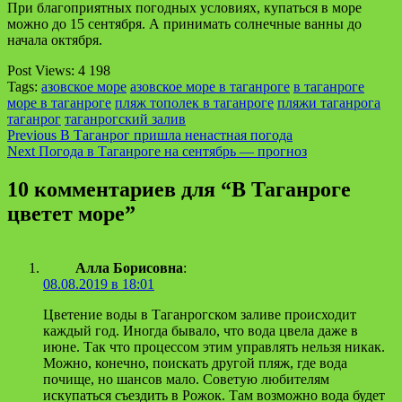
При благоприятных погодных условиях, купаться в море
можно до 15 сентября. А принимать солнечные ванны до
начала октября.
Post Views:
4 198
Tags:
азовское море
азовское море в таганроге
в таганроге
море в таганроге
пляж тополек в таганроге
пляжи таганрога
таганрог
таганрогский залив
Continue
Previous
В Таганрог пришла ненастная погода
Next
Погода в Таганроге на сентябрь — прогноз
Reading
10 комментариев для “
В Таганроге
цветет море
”
Алла Борисовна
:
08.08.2019 в 18:01
Цветение воды в Таганрогском заливе происходит
каждый год. Иногда бывало, что вода цвела даже в
июне. Так что процессом этим управлять нельзя никак.
Можно, конечно, поискать другой пляж, где вода
почище, но шансов мало. Советую любителям
искупаться съездить в Рожок. Там возможно вода будет