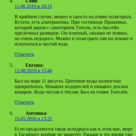
Соня
:
11.08.2019 в 18:33
В крайнем случае, можно и просто на пляже позагорать.
Кстати, есть альтернатива. При гостинице Приазовье,
который рядом с санаторием Тополь, есть бассейн
приличных размеров. Он платный, сколько не помню,
но очень недорого. Можно и позагорать там на лежаке и
искупаться в чистой воде.
Ответить
Евгеша
:
12.08.2019 в 15:46
Был на море 11 августа. Цветение воды полностью
прекратилось. Никаких водорослей и никаких дохлых
комаров. Вода чистая и тёплая. Был на пляже Тополёк.
Ответить
Антошка
:
15.05.2020 в 13:21
Если продолжится такая холодрыга как в этом мае, море
в Таганроге вообще не зацветёт. Раньше в это время уже