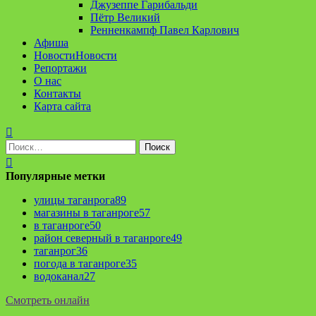
Джузеппе Гарибальди
Пётр Великий
Ренненкампф Павел Карлович
Афиша
Новости
Новости
Репортажи
О нас
Контакты
Карта сайта
Найти:
Популярные метки
улицы таганрога
89
магазины в таганроге
57
в таганроге
50
район северный в таганроге
49
таганрог
36
погода в таганроге
35
водоканал
27
Смотреть онлайн