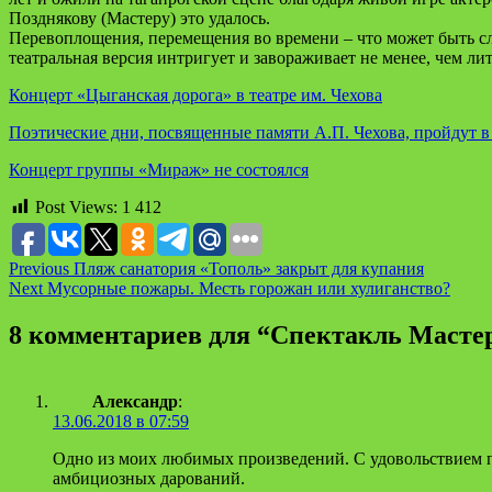
Позднякову (Мастеру) это удалось.
Перевоплощения, перемещения во времени – что может быть сл
театральная версия интригует и завораживает не менее, чем л
Концерт «Цыганская дорога» в театре им. Чехова
Поэтические дни, посвященные памяти А.П. Чехова, пройдут в
Концерт группы «Мираж» не состоялся
Post Views:
1 412
Continue
Previous
Пляж санатория «Тополь» закрыт для купания
Next
Мусорные пожары. Месть горожан или хулиганство?
Reading
8 комментариев для “
Cпектакль Мастер
Александр
:
13.06.2018 в 07:59
Одно из моих любимых произведений. С удовольствием п
амбициозных дарований.