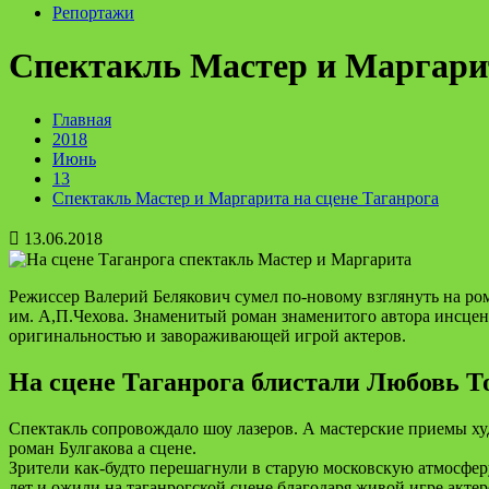
Репортажи
Cпектакль Мастер и Маргарит
Главная
2018
Июнь
13
Cпектакль Мастер и Маргарита на сцене Таганрога
13.06.2018
Режиссер Валерий Белякович сумел по-новому взглянуть на ром
им. А,П.Чехова. Знаменитый роман знаменитого автора инсцен
оригинальностью и завораживающей игрой актеров.
На сцене Таганрога блистали Любовь Т
Спектакль сопровождало шоу лазеров. А мастерские приемы худ
роман Булгакова а сцене.
Зрители как-будто перешагнули в старую московскую атмосферу
лет и ожили на таганрогской сцене благодаря живой игре акте