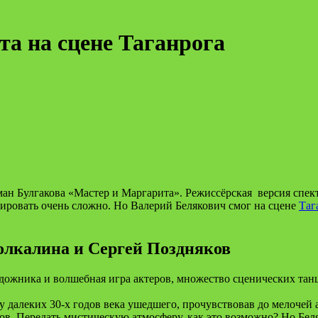
а на сцене Таганрога
ан Булгакова «Мастер и Маргарита». Режиссёрская версия спекта
ировать очень сложно. Но Валерий Белякович смог на сцене
Таг
олкалина и Сергей Поздняков
ожника и волшебная игра актеров, множество сценических танце
 далеких 30-х годов века ушедшего, прочувствовав до мелочей а
ров. Передать мистическую атмосферу, как это возможно? Но Бе