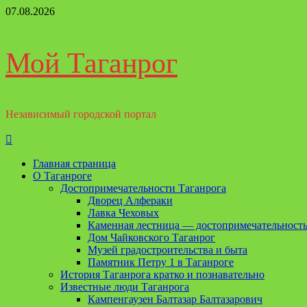
Перейти
07.08.2026
к
содержимому
Мой Таганрог
Независимый городской портал
Основное
меню
Главная страница
О Таганроге
Достопримечательности Таганрога
Дворец Алфераки
Лавка Чеховых
Каменная лестница — достопримечательность
Дом Чайковского Таганрог
Музей градостроительства и быта
Памятник Петру 1 в Таганроге
История Таганрога кратко и познавательно
Известные люди Таганрога
Кампенгаузен Балтазар Балтазарович