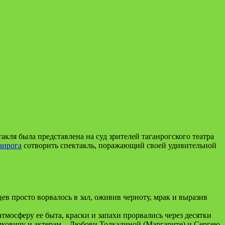
кля была представлена на суд зрителей таганрогского театра
анрога
сотворить спектакль, поражающий своей удивительной
в просто ворвалось в зал, оживив черноту, мрак и выразив
тмосферу ее быта, краски и запахи прорвались через десятки
ляковичу и актерам – Любови Толкалиной (Маргарите) и Сергею