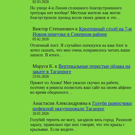
02.03.2026
По улице 4-я Линия сплошного благоустроенного
тротуара нет вообще! Местные жители как могли
благоустроили проход возле своих домов и это…
Виктор Степанович
к
Креативный столб на 7-м
Новом переулке в Северном районе
05.02.2026
Отличный пост. Я случайно наткнулся на ваш блог и
хотел сказать, что мне очень понравилось читать ваши
записи. В итоге…
Маруся К.
к
Вертикальные перистые облака на
закате в Таганроге
23.01.2026
Привет из Азова! Мне ужасно скучно на работе,
поэтому я решила полистать ваш сайт на своем айфоне
во время обеденного…
Анастасия Александровна
к
Голуби разносчики
инфекций оккупировали Таганрог
20.01.2026
Голубей терпеть не могу, загадили весь город. Разносят
заразу, правильно про них говорят, что это крысы с
крыльями. Если видите…