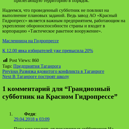
прилегающую территорию в порядок.
Надеемся, что проведенный субботник не повлиял на
выполнение плановых заданий. Ведь завод АО «Красный
Гидропресс» является важным предприятием, работающим на
укрепление обороноспособности страны и входит в
корпорацию «Тактическое ракетное вооружение».
Масленница на Гидропрессе
К 12.00 явка избирателей уже превысила 20%
Post Views:
860
Tags:
Предприятия Таганрога
Continue
Previous
Развязка ядовитого конфликта в Таганроге
Next
В Таганроге построят школу
Reading
1 комментарий для “
Грандиозный
субботник на Красном Гидропрессе
”
Федя
:
29.04.2018 в 03:09
Пора уже уходить от показушных субботников.На