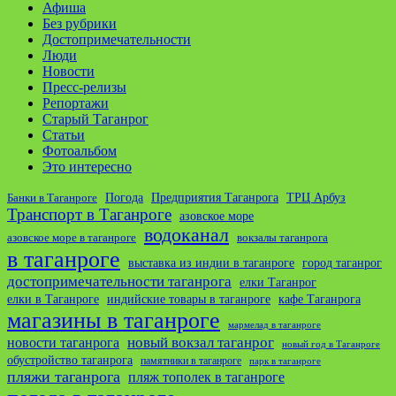
Афиша
Без рубрики
Достопримечательности
Люди
Новости
Пресс-релизы
Репортажи
Старый Таганрог
Статьи
Фотоальбом
Это интересно
ТРЦ Арбуз
Погода
Предприятия Таганрога
Банки в Таганроге
Транспорт в Таганроге
азовское море
водоканал
азовское море в таганроге
вокзалы таганрога
в таганроге
выставка из индии в таганроге
город таганрог
достопримечательности таганрога
елки Таганрог
елки в Таганроге
индийские товары в таганроге
кафе Таганрога
магазины в таганроге
мармелад в таганроге
новости таганрога
новый вокзал таганрог
новый год в Таганроге
обустройство таганрога
памятники в таганроге
парк в таганроге
пляжи таганрога
пляж тополек в таганроге