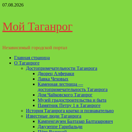
Перейти
07.08.2026
к
содержимому
Мой Таганрог
Независимый городской портал
Основное
Главная страница
меню
О Таганроге
Достопримечательности Таганрога
Дворец Алфераки
Лавка Чеховых
Каменная лестница —
достопримечательность Таганрога
Дом Чайковского Таганрог
Музей градостроительства и быта
Памятник Петру 1 в Таганроге
История Таганрога кратко и познавательно
Известные люди Таганрога
Кампенгаузен Балтазар Балтазарович
Джузеппе Гарибальди
Пётр Великий