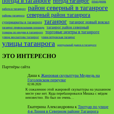
погода в таганроге
погода таганрог
праздник
район северный в таганроге
работа в таганроге
северный район таганрога
районы таганрога
таганрог
таганрог новый вокзал
супермаркеты в таганроге
таганрог район северный
таганрог привокзальная площадь
торговые центры в таганроге
товары из индии в таганроге
улица москатова таганрог
улица петровская таганрог
улицы таганрога
центральный рынок в таганроге
ЭТО ИНТЕРЕСНО
Партнёры сайта
Даша
к
Жанровая скульптура Медведь на
Гоголевском переулке
02.06.2026
К сожалению этой жанровой скульптуры на указанном
месте уже нет. Куда перебазировался Мишка с мёдом
неизвестно. Но был он очень…
Екатерина Александровна
к
Тротуар по улице
4-я Линия в Северном районе Таганрога