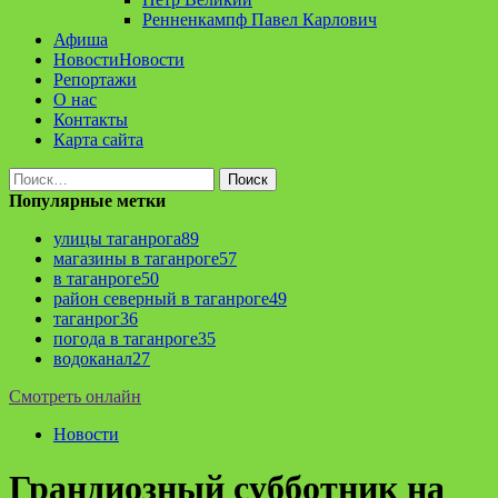
Ренненкампф Павел Карлович
Афиша
Новости
Новости
Репортажи
О нас
Контакты
Карта сайта
Найти:
Популярные метки
улицы таганрога
89
магазины в таганроге
57
в таганроге
50
район северный в таганроге
49
таганрог
36
погода в таганроге
35
водоканал
27
Смотреть онлайн
Новости
Грандиозный субботник на