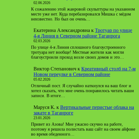
02.06.2026
К сожалению этой жанровой скульптуры на указанном
месте уже нет. Куда перебазировался Мишка с мёдом
неизвестно. Но был он очень…
Екатерина Александровна
к
Тротуар по улице
4-я Линия в Северном районе Таганрога
02.03.2026
По улице 4-я Линия сплошного благоустроенного
тротуара нет вообще! Местные жители как могли
благоустроили проход возле своих домов и это…
Виктор Степанович
к
Креативный столб на 7-м
Новом переулке в Северном районе
05.02.2026
Отличный пост. Я случайно наткнулся на ваш блог и
хотел сказать, что мне очень понравилось читать ваши
записи. В итоге…
Маруся К.
к
Вертикальные перистые облака на
закате в Таганроге
23.01.2026
Привет из Азова! Мне ужасно скучно на работе,
поэтому я решила полистать ваш сайт на своем айфоне
во время обеденного…