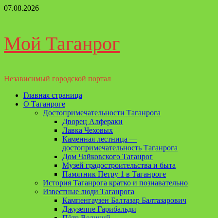
Перейти
07.08.2026
к
содержимому
Мой Таганрог
Независимый городской портал
Основное
Главная страница
меню
О Таганроге
Достопримечательности Таганрога
Дворец Алфераки
Лавка Чеховых
Каменная лестница —
достопримечательность Таганрога
Дом Чайковского Таганрог
Музей градостроительства и быта
Памятник Петру 1 в Таганроге
История Таганрога кратко и познавательно
Известные люди Таганрога
Кампенгаузен Балтазар Балтазарович
Джузеппе Гарибальди
Пётр Великий