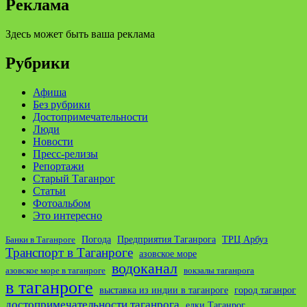
Реклама
Здесь может быть ваша реклама
Рубрики
Афиша
Без рубрики
Достопримечательности
Люди
Новости
Пресс-релизы
Репортажи
Старый Таганрог
Статьи
Фотоальбом
Это интересно
ТРЦ Арбуз
Погода
Предприятия Таганрога
Банки в Таганроге
Транспорт в Таганроге
азовское море
водоканал
азовское море в таганроге
вокзалы таганрога
в таганроге
выставка из индии в таганроге
город таганрог
достопримечательности таганрога
елки Таганрог