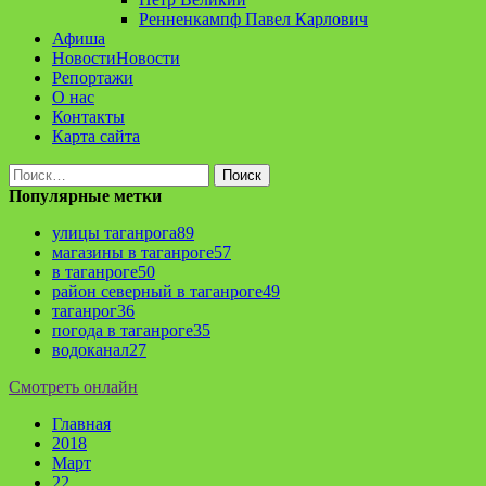
Ренненкампф Павел Карлович
Афиша
Новости
Новости
Репортажи
О нас
Контакты
Карта сайта
Найти:
Популярные метки
улицы таганрога
89
магазины в таганроге
57
в таганроге
50
район северный в таганроге
49
таганрог
36
погода в таганроге
35
водоканал
27
Смотреть онлайн
Главная
2018
Март
22