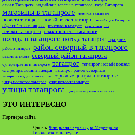
елки в Таганроге
индийские товары в таганроге
кафе Таганрога
магазины в таганроге
мармелад в таганроге
новости таганрога
новый вокзал таганрог
новый год в Таганроге
обустройство таганрога
памятники в таганроге
парк в таганроге
пляжи таганрога
пляж тополек в таганроге
погода в таганроге
погода таганрог
праздник
район северный в таганроге
работа в таганроге
северный район таганрога
районы таганрога
таганрог
таганрог новый вокзал
супермаркеты в таганроге
таганрог район северный
таганрог привокзальная площадь
торговые центры в таганроге
товары из индии в таганроге
улица москатова таганрог
улица петровская таганрог
улицы таганрога
центральный рынок в таганроге
ЭТО ИНТЕРЕСНО
Партнёры сайта
Даша
к
Жанровая скульптура Медведь на
Гоголевском переулке