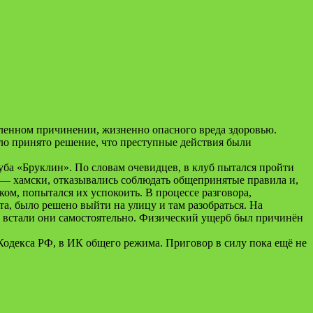
ленном причинении, жизненно опасного вреда здоровью.
ыло принято решение, что преступные действия были
уба «
Бруклин
». По словам очевидцев, в клуб пытался пройти
о — хамски, отказывались соблюдать общепринятые правила и,
ом, попытался их успокоить. В процессе разговора,
а, было решено выйти на улицу и там разобраться. На
й, встали они самостоятельно. Физический ущерб был причинён
 Кодекса РФ, в ИК общего режима. Приговор в силу пока ещё не