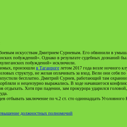
 боевым искусствам Дмитрием
Сурневым
. Его обвинили в умыш
ганских побуждений». Однако в результате судебных дознаний б
«хулиганских побуждений» исключили.
димых, произошли
в Таганроге
летом 2017 года возле ночного кл
ловых структур, не желая оплачивать за вход. Вели они себя п
 впустили бесплатно. Дмитрий
Сурнев
, работающий там охранник
орбляли и нецензурно выражались. В ходе начавшегося конфликт
ов отдыхать. Хотя при падении, зам прокурора ударился голово
уда.
цев отбывать заключение по ч.2 ст. сто одиннадцать Уголовного
превышение должностных полномочий