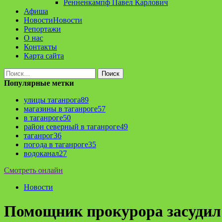
Ренненкампф Павел Карлович
Афиша
Новости
Новости
Репортажи
О нас
Контакты
Карта сайта
Найти:
Популярные метки
улицы таганрога
89
магазины в таганроге
57
в таганроге
50
район северный в таганроге
49
таганрог
36
погода в таганроге
35
водоканал
27
Смотреть онлайн
Новости
Помощник прокурора засуди