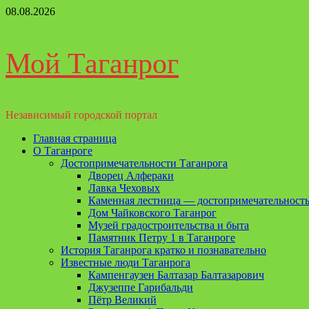
Перейти
08.08.2026
к
содержимому
Мой Таганрог
Независимый городской портал
Основное
Главная страница
меню
О Таганроге
Достопримечательности Таганрога
Дворец Алфераки
Лавка Чеховых
Каменная лестница — достопримечательность
Дом Чайковского Таганрог
Музей градостроительства и быта
Памятник Петру 1 в Таганроге
История Таганрога кратко и познавательно
Известные люди Таганрога
Кампенгаузен Балтазар Балтазарович
Джузеппе Гарибальди
Пётр Великий