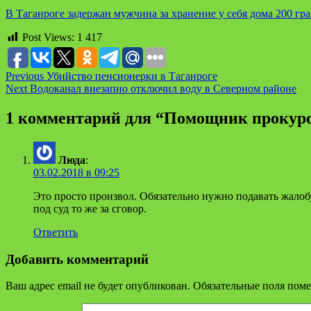
В Таганроге задержан мужчина за хранение у себя дома 200 гр
Post Views:
1 417
Continue
Previous
Убийство пенсионерки в Таганроге
Next
Водоканал внезапно отключил воду в Северном районе
Reading
1 комментарий для “
Помощник прокуро
Люда
:
03.02.2018 в 09:25
Это просто произвол. Обязательно нужно подавать жалоб
под суд то же за сговор.
Ответить
Добавить комментарий
Ваш адрес email не будет опубликован.
Обязательные поля пом