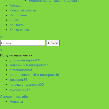
Ренненкампф Павел Карлович
Афиша
Новости
Новости
Репортажи
О нас
Контакты
Карта сайта
Найти:
Популярные метки
улицы таганрога
89
магазины в таганроге
57
в таганроге
50
район северный в таганроге
49
таганрог
36
погода в таганроге
35
водоканал
27
Смотреть онлайн
Новости