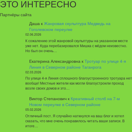
ЭТО ИНТЕРЕСНО
Партнёры сайта
Даша
к
Жанровая скульптура Медведь на
Гоголевском переулке
02.06.2026
К сожалению этой жанровой скульптуры на указанном месте
уже нет. Куда перебазировался Мишка с мёдом неизвестно.
Но был он очень…
Екатерина Александровна
к
Тротуар по улице 4-я
Линия в Северном районе Таганрога
02.03.2026
По улице 4-я Линия сплошного благоустроенного тротуара нет
вообще! Местные жители как могли благоустроили проход
возле своих домов и это…
Виктор Степанович
к
Креативный столб на 7-м
Новом переулке в Северном районе
05.02.2026
Отличный пост. Я случайно наткнулся на ваш блог и хотел
сказать, что мне очень понравилось читать ваши записи. В
итоге…