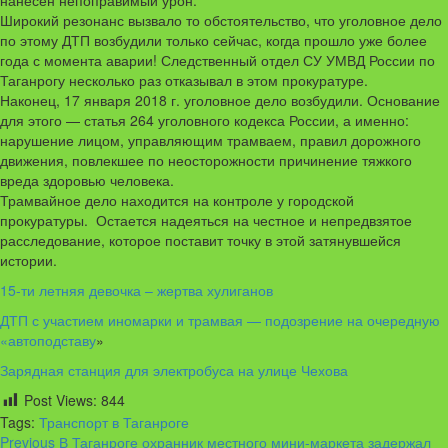
нанесен непоправимый урон.
Широкий резонанс вызвало то обстоятельство, что уголовное дело
по этому ДТП возбудили только сейчас, когда прошло уже более
года с момента аварии! Следственный отдел СУ УМВД России по
Таганрогу несколько раз отказывал в этом прокуратуре.
Наконец, 17 января 2018 г. уголовное дело возбудили. Основание
для этого — статья 264 уголовного кодекса России, а именно:
нарушение лицом, управляющим трамваем, правил дорожного
движения, повлекшее по неосторожности причинение тяжкого
вреда здоровью человека.
Трамвайное дело находится на контроле у городской
прокуратуры. Остается надеяться на честное и непредвзятое
расследование, которое поставит точку в этой затянувшейся
истории.
15-ти летняя девочка – жертва хулиганов
ДТП с участием иномарки и трамвая — подозрение на очередную
«автоподставу
»
Зарядная станция для электробуса на улице Чехова
Post Views:
844
Tags:
Транспорт в Таганроге
Continue
Previous
В Таганроге охранник местного мини-маркета задержал