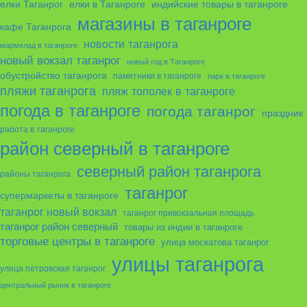
елки в Таганроге
елки Таганрог
индийские товары в таганроге
магазины в таганроге
кафе Таганрога
новости таганрога
мармелад в таганроге
новый вокзал таганрог
новый год в Таганроге
обустройство таганрога
памятники в таганроге
парк в таганроге
пляжи таганрога
пляж тополек в таганроге
погода в таганроге
погода таганрог
праздник
работа в таганроге
район северный в таганроге
северный район таганрога
районы таганрога
таганрог
супермаркеты в таганроге
таганрог новый вокзал
таганрог привокзальная площадь
таганрог район северный
товары из индии в таганроге
торговые центры в таганроге
улица москатова таганрог
улицы таганрога
улица петровская таганрог
центральный рынок в таганроге