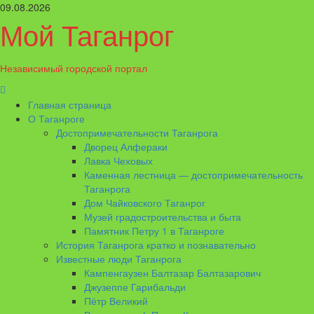
Перейти
09.08.2026
к
Мой Таганрог
содержимому
Независимый городской портал
Основное
меню
Главная страница
О Таганроге
Достопримечательности Таганрога
Дворец Алфераки
Лавка Чеховых
Каменная лестница — достопримечательность
Таганрога
Дом Чайковского Таганрог
Музей градостроительства и быта
Памятник Петру 1 в Таганроге
История Таганрога кратко и познавательно
Известные люди Таганрога
Кампенгаузен Балтазар Балтазарович
Джузеппе Гарибальди
Пётр Великий