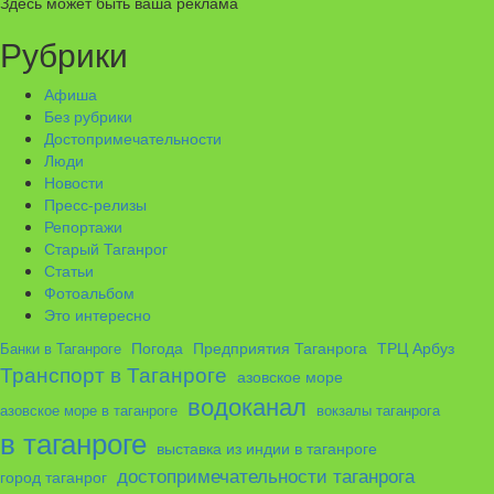
Здесь может быть ваша реклама
Рубрики
Афиша
Без рубрики
Достопримечательности
Люди
Новости
Пресс-релизы
Репортажи
Старый Таганрог
Статьи
Фотоальбом
Это интересно
ТРЦ Арбуз
Погода
Предприятия Таганрога
Банки в Таганроге
Транспорт в Таганроге
азовское море
водоканал
азовское море в таганроге
вокзалы таганрога
в таганроге
выставка из индии в таганроге
достопримечательности таганрога
город таганрог