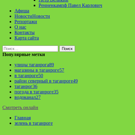
Ренненкампф Павел Карлович
Афиша
Новости
Новости
Репортажи
О нас
Контакты
Карта сайта
Найти:
Популярные метки
улицы таганрога
89
магазины в таганроге
57
в таганроге
50
район северный в таганроге
49
таганрог
36
погода в таганроге
35
водоканал
27
Смотреть онлайн
Главная
зелень в таганроге