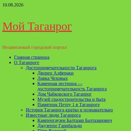
Перейти
10.08.2026
к
содержимому
Мой Таганрог
Независимый городской портал
Основное
Главная страница
меню
О Таганроге
Достопримечательности Таганрога
Дворец Алфераки
Лавка Чеховых
Каменная лестница —
достопримечательность Таганрога
Дом Чайковского Таганрог
Музей градостроительства и быта
Памятник Петру 1 в Таганроге
История Таганрога кратко и познавательно
Известные люди Таганрога
Кампенгаузен Балтазар Балтазарович
Джузеппе Гарибальди
Пётр Великий