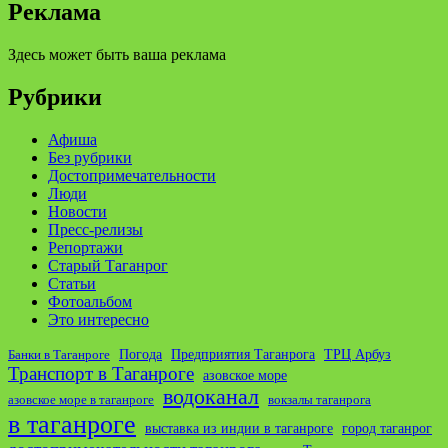
Реклама
Здесь может быть ваша реклама
Рубрики
Афиша
Без рубрики
Достопримечательности
Люди
Новости
Пресс-релизы
Репортажи
Старый Таганрог
Статьи
Фотоальбом
Это интересно
ТРЦ Арбуз
Погода
Предприятия Таганрога
Банки в Таганроге
Транспорт в Таганроге
азовское море
водоканал
азовское море в таганроге
вокзалы таганрога
в таганроге
выставка из индии в таганроге
город таганрог