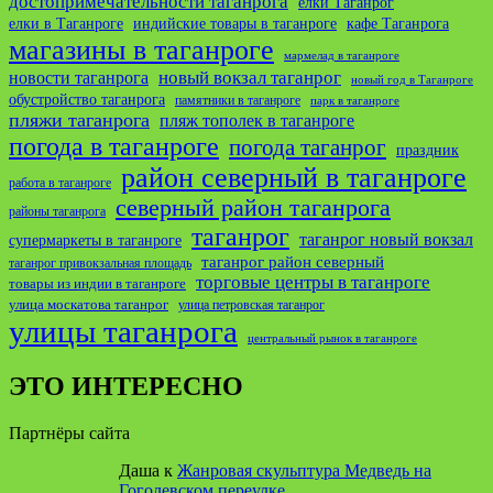
достопримечательности таганрога
елки Таганрог
елки в Таганроге
индийские товары в таганроге
кафе Таганрога
магазины в таганроге
мармелад в таганроге
новости таганрога
новый вокзал таганрог
новый год в Таганроге
обустройство таганрога
памятники в таганроге
парк в таганроге
пляжи таганрога
пляж тополек в таганроге
погода в таганроге
погода таганрог
праздник
район северный в таганроге
работа в таганроге
северный район таганрога
районы таганрога
таганрог
таганрог новый вокзал
супермаркеты в таганроге
таганрог район северный
таганрог привокзальная площадь
торговые центры в таганроге
товары из индии в таганроге
улица москатова таганрог
улица петровская таганрог
улицы таганрога
центральный рынок в таганроге
ЭТО ИНТЕРЕСНО
Партнёры сайта
Даша
к
Жанровая скульптура Медведь на
Гоголевском переулке