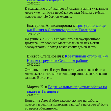
02.06.2026
К сожалению этой жанровой скульптуры на указанном
месте уже нет. Куда перебазировался Мишка с мёдом
неизвестно. Но был он очень…
Екатерина Александровна
к
Тротуар по улице
4-я Линия в Северном районе Таганрога
02.03.2026
По улице 4-я Линия сплошного благоустроенного
тротуара нет вообще! Местные жители как могли
благоустроили проход возле своих домов и это…
Виктор Степанович
к
Креативный столб на 7-м
Новом переулке в Северном районе
05.02.2026
Отличный пост. Я случайно наткнулся на ваш блог и
хотел сказать, что мне очень понравилось читать ваши
записи. В итоге…
Маруся К.
к
Вертикальные перистые облака на
закате в Таганроге
23.01.2026
Привет из Азова! Мне ужасно скучно на работе,
поэтому я решила полистать ваш сайт на своем айфоне
во время обеденного…