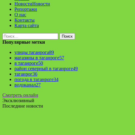
Новости
Новости
Репортажи
О нас
Контакты
Карта сайта
Найти:
Популярные метки
улицы таганрога
89
магазины в таганроге
57
в таганроге
50
район северный в таганроге
49
таганрог
36
погода в таганроге
34
водоканал
27
Смотреть онлайн
Эксклюзивный
Последние новости