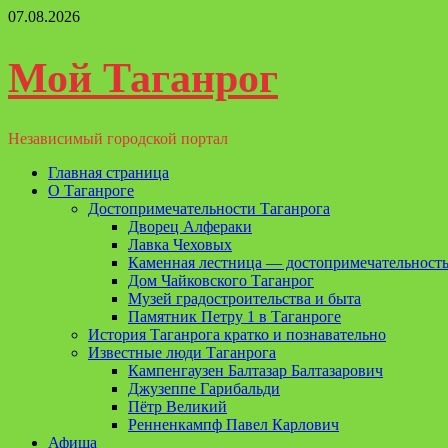
Перейти
07.08.2026
к
содержимому
Мой Таганрог
Независимый городской портал
Основное
Главная страница
меню
О Таганроге
Достопримечательности Таганрога
Дворец Алфераки
Лавка Чеховых
Каменная лестница — достопримечательность
Дом Чайковского Таганрог
Музей градостроительства и быта
Памятник Петру 1 в Таганроге
История Таганрога кратко и познавательно
Известные люди Таганрога
Кампенгаузен Балтазар Балтазарович
Джузеппе Гарибальди
Пётр Великий
Ренненкампф Павел Карлович
Афиша