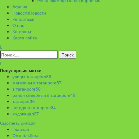
Ренненкампф Павел Карлович
Афиша
Новости
Новости
Репортажи
О нас
Контакты
Карта сайта
Найти:
Популярные метки
улицы таганрога
89
магазины в таганроге
57
в таганроге
50
район северный в таганроге
49
таганрог
36
погода в таганроге
34
водоканал
27
Смотреть онлайн
Главная
Фотоальбом