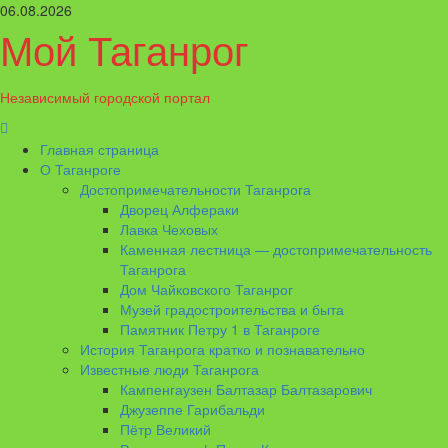
Перейти
06.08.2026
к
Мой Таганрог
содержимому
Независимый городской портал
Основное
меню
Главная страница
О Таганроге
Достопримечательности Таганрога
Дворец Алфераки
Лавка Чеховых
Каменная лестница — достопримечательность
Таганрога
Дом Чайковского Таганрог
Музей градостроительства и быта
Памятник Петру 1 в Таганроге
История Таганрога кратко и познавательно
Известные люди Таганрога
Кампенгаузен Балтазар Балтазарович
Джузеппе Гарибальди
Пётр Великий