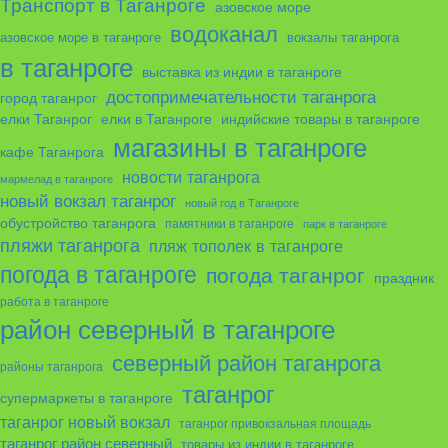
Транспорт в Таганроге
азовское море
водоканал
азовское море в таганроге
вокзалы таганрога
в таганроге
выставка из индии в таганроге
достопримечательности таганрога
город таганрог
елки в Таганроге
елки Таганрог
индийские товары в таганроге
магазины в таганроге
кафе Таганрога
новости таганрога
мармелад в таганроге
новый вокзал таганрог
новый год в Таганроге
обустройство таганрога
памятники в таганроге
парк в таганроге
пляжи таганрога
пляж тополек в таганроге
погода в таганроге
погода таганрог
праздник
работа в таганроге
район северный в таганроге
северный район таганрога
районы таганрога
таганрог
супермаркеты в таганроге
таганрог новый вокзал
таганрог привокзальная площадь
таганрог район северный
товары из индии в таганроге