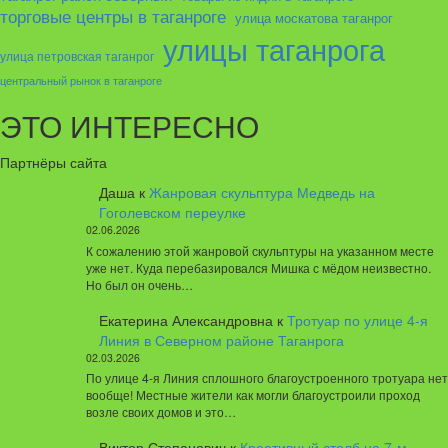
торговые центры в таганроге
улица москатова таганрог
улицы таганрога
улица петровская таганрог
центральный рынок в таганроге
ЭТО ИНТЕРЕСНО
Партнёры сайта
Даша
к
Жанровая скульптура Медведь на
Гоголевском переулке
02.06.2026
К сожалению этой жанровой скульптуры на указанном месте
уже нет. Куда перебазировался Мишка с мёдом неизвестно.
Но был он очень…
Екатерина Александровна
к
Тротуар по улице 4-я
Линия в Северном районе Таганрога
02.03.2026
По улице 4-я Линия сплошного благоустроенного тротуара нет
вообще! Местные жители как могли благоустроили проход
возле своих домов и это…
Виктор Степанович
к
Креативный столб на 7-м