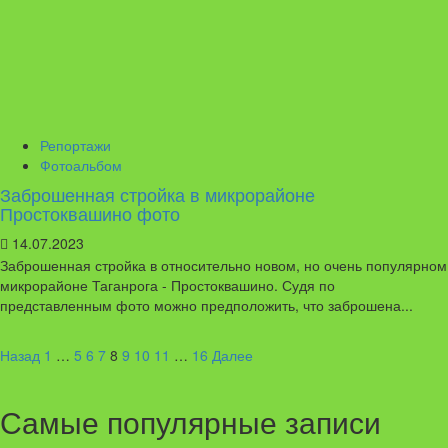
Репортажи
Фотоальбом
Заброшенная стройка в микрорайоне
Простоквашино фото
14.07.2023
Заброшенная стройка в относительно новом, но очень популярном
микрорайоне Таганрога - Простоквашино. Судя по
представленным фото можно предположить, что заброшена...
Пагинация
Назад
1
…
5
6
7
8
9
10
11
…
16
Далее
записей
Самые популярные записи