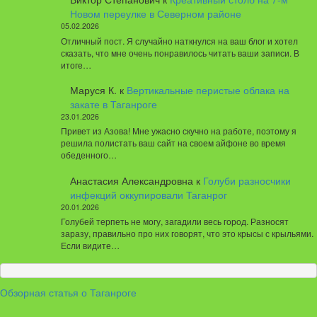
Новом переулке в Северном районе
05.02.2026
Отличный пост. Я случайно наткнулся на ваш блог и хотел
сказать, что мне очень понравилось читать ваши записи. В
итоге…
Маруся К.
к
Вертикальные перистые облака на
закате в Таганроге
23.01.2026
Привет из Азова! Мне ужасно скучно на работе, поэтому я
решила полистать ваш сайт на своем айфоне во время
обеденного…
Анастасия Александровна
к
Голуби разносчики
инфекций оккупировали Таганрог
20.01.2026
Голубей терпеть не могу, загадили весь город. Разносят
заразу, правильно про них говорят, что это крысы с крыльями.
Если видите…
Обзорная статья о Таганроге