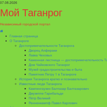
Перейти
07.08.2026
к
Мой Таганрог
содержимому
Независимый городской портал
Основное
меню
Главная страница
О Таганроге
Достопримечательности Таганрога
Дворец Алфераки
Лавка Чеховых
Каменная лестница — достопримечательность Т
Дом Чайковского Таганрог
Музей градостроительства и быта
Памятник Петру 1 в Таганроге
История Таганрога кратко и познавательно
Известные люди Таганрога
Кампенгаузен Балтазар Балтазарович
Джузеппе Гарибальди
Пётр Великий
Ренненкампф Павел Карлович