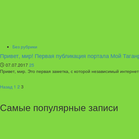
Без рубрики
Привет, мир! Первая публикация портала Мой Таган
07.07.2017
25
Привет, мир. Это первая заметка, с которой независимый интернет
Пагинация
Назад
1
2
3
записей
Самые популярные записи