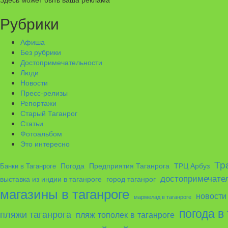
Рубрики
Афиша
Без рубрики
Достопримечательности
Люди
Новости
Пресс-релизы
Репортажи
Старый Таганрог
Статьи
Фотоальбом
Это интересно
Тр
ТРЦ Арбуз
Погода
Предприятия Таганрога
Банки в Таганроге
достопримечател
выставка из индии в таганроге
город таганрог
магазины в таганроге
новости
мармелад в таганроге
погода в
пляжи таганрога
пляж тополек в таганроге