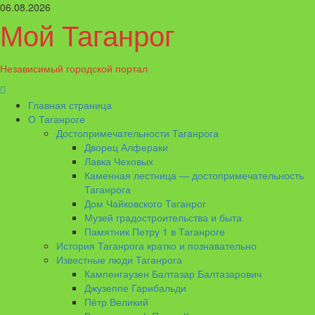
Перейти
06.08.2026
к
Мой Таганрог
содержимому
Независимый городской портал
Основное
меню
Главная страница
О Таганроге
Достопримечательности Таганрога
Дворец Алфераки
Лавка Чеховых
Каменная лестница — достопримечательность
Таганрога
Дом Чайковского Таганрог
Музей градостроительства и быта
Памятник Петру 1 в Таганроге
История Таганрога кратко и познавательно
Известные люди Таганрога
Кампенгаузен Балтазар Балтазарович
Джузеппе Гарибальди
Пётр Великий