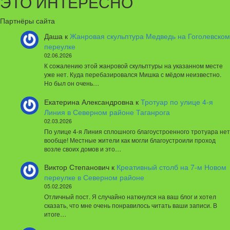
ЭТО ИНТЕРЕСНО
Партнёры сайта
Даша
к
Жанровая скульптура Медведь на Гоголевском
переулке
02.06.2026
К сожалению этой жанровой скульптуры на указанном месте
уже нет. Куда перебазировался Мишка с мёдом неизвестно.
Но был он очень…
Екатерина Александровна
к
Тротуар по улице 4-я
Линия в Северном районе Таганрога
02.03.2026
По улице 4-я Линия сплошного благоустроенного тротуара нет
вообще! Местные жители как могли благоустроили проход
возле своих домов и это…
Виктор Степанович
к
Креативный столб на 7-м Новом
переулке в Северном районе
05.02.2026
Отличный пост. Я случайно наткнулся на ваш блог и хотел
сказать, что мне очень понравилось читать ваши записи. В
итоге…