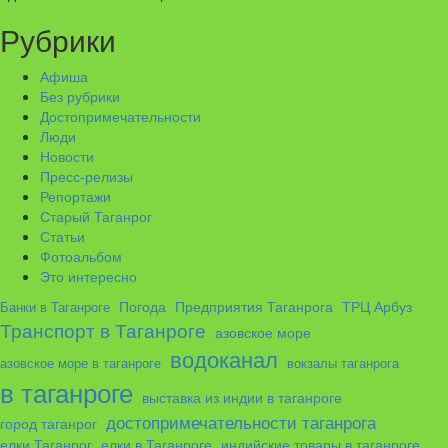
Рубрики
Афиша
Без рубрики
Достопримечательности
Люди
Новости
Пресс-релизы
Репортажи
Старый Таганрог
Статьи
Фотоальбом
Это интересно
ТРЦ Арбуз
Погода
Предприятия Таганрога
Банки в Таганроге
Транспорт в Таганроге
азовское море
водоканал
азовское море в таганроге
вокзалы таганрога
в таганроге
выставка из индии в таганроге
достопримечательности таганрога
город таганрог
елки в Таганроге
елки Таганрог
индийские товары в таганроге