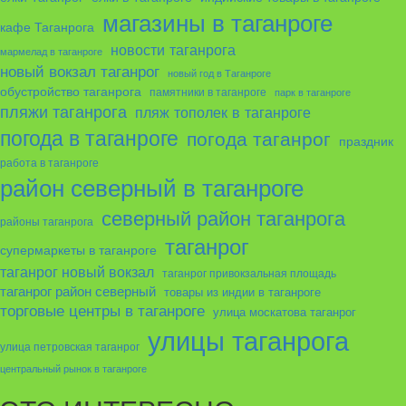
магазины в таганроге
кафе Таганрога
новости таганрога
мармелад в таганроге
новый вокзал таганрог
новый год в Таганроге
обустройство таганрога
памятники в таганроге
парк в таганроге
пляжи таганрога
пляж тополек в таганроге
погода в таганроге
погода таганрог
праздник
работа в таганроге
район северный в таганроге
северный район таганрога
районы таганрога
таганрог
супермаркеты в таганроге
таганрог новый вокзал
таганрог привокзальная площадь
таганрог район северный
товары из индии в таганроге
торговые центры в таганроге
улица москатова таганрог
улицы таганрога
улица петровская таганрог
центральный рынок в таганроге