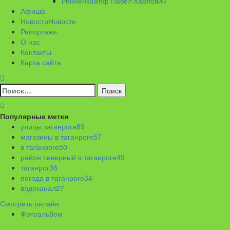
Ренненкампф Павел Карлович
Афиша
Новости
Новости
Репортажи
О нас
Контакты
Карта сайта
Найти:
Популярные метки
улицы таганрога
89
магазины в таганроге
57
в таганроге
50
район северный в таганроге
49
таганрог
36
погода в таганроге
34
водоканал
27
Смотреть онлайн
Фотоальбом