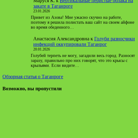
Маруся К.
к
Вертикальные перистые облака на
закате в Таганроге
23.01.2026
Привет из Азова! Мне ужасно скучно на работе,
поэтому я решила полистать ваш сайт на своем айфоне
во время обеденного…
Анастасия Александровна
к
Голуби разносчики
инфекций оккупировали Таганрог
20.01.2026
Голубей терпеть не могу, загадили весь город. Разносят
заразу, правильно про них говорят, что это крысы с
крыльями. Если видите…
Обзорная статья о Таганроге
Возможно, вы пропустили