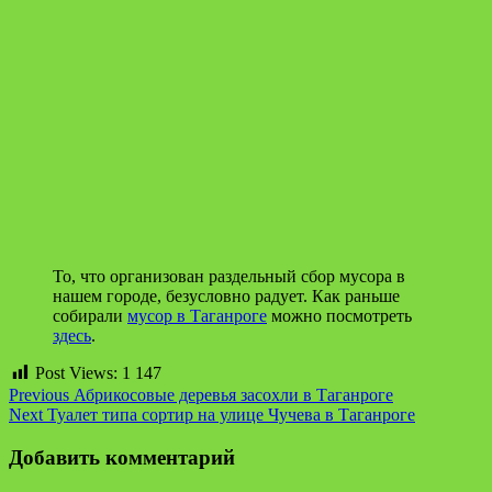
То, что организован раздельный сбор мусора в
нашем городе, безусловно радует. Как раньше
собирали
мусор в Таганроге
можно посмотреть
здесь
.
Post Views:
1 147
Continue
Previous
Абрикосовые деревья засохли в Таганроге
Next
Туалет типа сортир на улице Чучева в Таганроге
Reading
Добавить комментарий