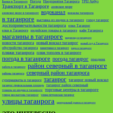
ТРЦ Арбуз
Погода
Предприятия Таганрога
Банки в Таганроге
Транспорт в Таганроге
азовское море
водоканал
азовское море в таганроге
вокзалы таганрога
в таганроге
выставка из индии в таганроге
город таганрог
достопримечательности таганрога
елки Таганрог
елки в Таганроге
индийские товары в таганроге
кафе Таганрога
магазины в таганроге
мармелад в таганроге
новости таганрога
новый вокзал таганрог
новый год в Таганроге
обустройство таганрога
памятники в таганроге
парк в таганроге
пляжи таганрога
пляж тополек в таганроге
погода в таганроге
погода таганрог
праздник
район северный в таганроге
работа в таганроге
северный район таганрога
районы таганрога
таганрог
таганрог новый вокзал
супермаркеты в таганроге
таганрог район северный
таганрог привокзальная площадь
торговые центры в таганроге
товары из индии в таганроге
улица москатова таганрог
улица петровская таганрог
улицы таганрога
центральный рынок в таганроге