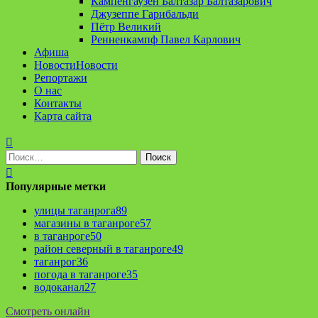
Кампенгаузен Балтазар Балтазарович
Джузеппе Гарибальди
Пётр Великий
Ренненкампф Павел Карлович
Афиша
Новости
Новости
Репортажи
О нас
Контакты
Карта сайта
Найти:
Популярные метки
улицы таганрога
89
магазины в таганроге
57
в таганроге
50
район северный в таганроге
49
таганрог
36
погода в таганроге
35
водоканал
27
Смотреть онлайн