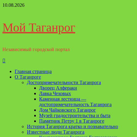
Перейти
10.08.2026
к
содержимому
Мой Таганрог
Независимый городской портал
Основное
меню
Главная страница
О Таганроге
Достопримечательности Таганрога
Дворец Алфераки
Лавка Чеховых
Каменная лестница —
достопримечательность Таганрога
Дом Чайковского Таганрог
Музей градостроительства и быта
Памятник Петру 1 в Таганроге
История Таганрога кратко и познавательно
Известные люди Таганрога