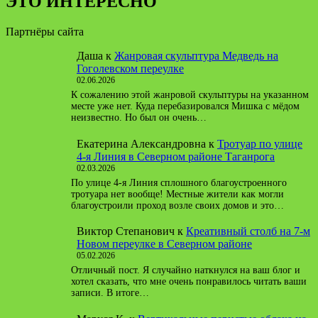
ЭТО ИНТЕРЕСНО
Партнёры сайта
Даша
к
Жанровая скульптура Медведь на
Гоголевском переулке
02.06.2026
К сожалению этой жанровой скульптуры на указанном
месте уже нет. Куда перебазировался Мишка с мёдом
неизвестно. Но был он очень…
Екатерина Александровна
к
Тротуар по улице
4-я Линия в Северном районе Таганрога
02.03.2026
По улице 4-я Линия сплошного благоустроенного
тротуара нет вообще! Местные жители как могли
благоустроили проход возле своих домов и это…
Виктор Степанович
к
Креативный столб на 7-м
Новом переулке в Северном районе
05.02.2026
Отличный пост. Я случайно наткнулся на ваш блог и
хотел сказать, что мне очень понравилось читать ваши
записи. В итоге…