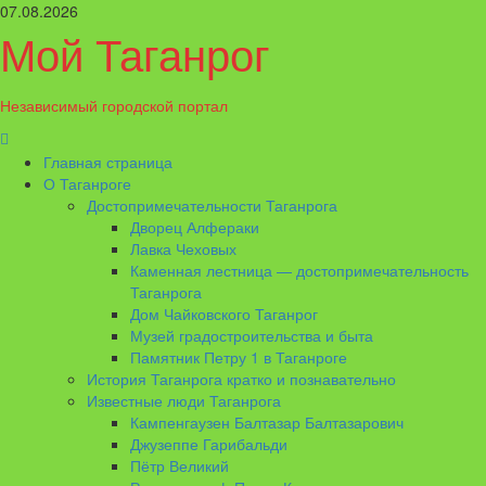
Перейти
07.08.2026
к
Мой Таганрог
содержимому
Независимый городской портал
Основное
меню
Главная страница
О Таганроге
Достопримечательности Таганрога
Дворец Алфераки
Лавка Чеховых
Каменная лестница — достопримечательность
Таганрога
Дом Чайковского Таганрог
Музей градостроительства и быта
Памятник Петру 1 в Таганроге
История Таганрога кратко и познавательно
Известные люди Таганрога
Кампенгаузен Балтазар Балтазарович
Джузеппе Гарибальди
Пётр Великий