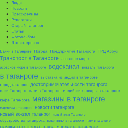
Люди
Новости
Пресс-релизы
Репортажи
Старый Таганрог
Статьи
Фотоальбом
Это интересно
ТРЦ Арбуз
Погода
Предприятия Таганрога
Банки в Таганроге
Транспорт в Таганроге
азовское море
водоканал
азовское море в таганроге
вокзалы таганрога
в таганроге
выставка из индии в таганроге
достопримечательности таганрога
город таганрог
елки в Таганроге
елки Таганрог
индийские товары в таганроге
магазины в таганроге
кафе Таганрога
новости таганрога
мармелад в таганроге
новый вокзал таганрог
новый год в Таганроге
обустройство таганрога
памятники в таганроге
парк в таганроге
пляжи таганрога
пляж тополек в таганроге