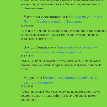
уже нет. Куда перебазировался Мишка с мёдом неизвестно.
Но был он очень…
Екатерина Александровна
к
Тротуар по улице 4-я
Линия в Северном районе Таганрога
02.03.2026
По улице 4-я Линия сплошного благоустроенного тротуара нет
вообще! Местные жители как могли благоустроили проход
возле своих домов и это…
Виктор Степанович
к
Креативный столб на 7-м
Новом переулке в Северном районе
05.02.2026
Отличный пост. Я случайно наткнулся на ваш блог и хотел
сказать, что мне очень понравилось читать ваши записи. В
итоге…
Маруся К.
к
Вертикальные перистые облака на
закате в Таганроге
23.01.2026
Привет из Азова! Мне ужасно скучно на работе, поэтому я
решила полистать ваш сайт на своем айфоне во время
обеденного…