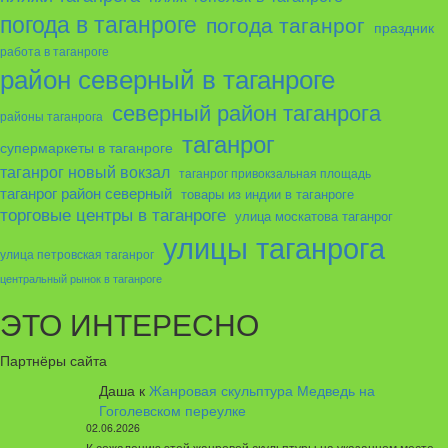
погода в таганроге
погода таганрог
праздник
работа в таганроге
район северный в таганроге
северный район таганрога
районы таганрога
таганрог
супермаркеты в таганроге
таганрог новый вокзал
таганрог привокзальная площадь
таганрог район северный
товары из индии в таганроге
торговые центры в таганроге
улица москатова таганрог
улицы таганрога
улица петровская таганрог
центральный рынок в таганроге
ЭТО ИНТЕРЕСНО
Партнёры сайта
Даша
к
Жанровая скульптура Медведь на
Гоголевском переулке
02.06.2026
К сожалению этой жанровой скульптуры на указанном месте