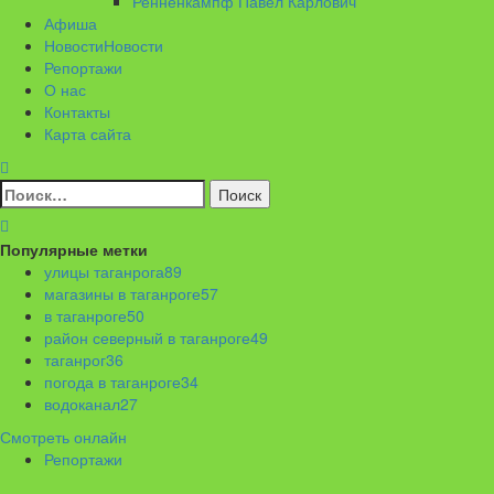
Ренненкампф Павел Карлович
Афиша
Новости
Новости
Репортажи
О нас
Контакты
Карта сайта
Найти:
Популярные метки
улицы таганрога
89
магазины в таганроге
57
в таганроге
50
район северный в таганроге
49
таганрог
36
погода в таганроге
34
водоканал
27
Смотреть онлайн
Репортажи