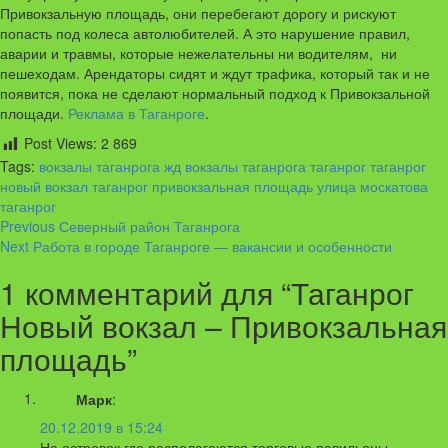
Привокзальную площадь, они перебегают дорогу и рискуют
попасть под колеса автолюбителей. А это нарушение правил,
аварии и травмы, которые нежелательны ни водителям, ни
пешеходам. Арендаторы сидят и ждут трафика, который так и не
появится, пока не сделают нормальный подход к Привокзальной
площади.
Реклама в Таганроге
.
Post Views:
2 869
Tags:
вокзалы таганрога
жд вокзалы таганрога
таганрог
таганрог
новый вокзал
таганрог привокзальная площадь
улица москатова
таганрог
Continue
Previous
Северный район Таганрога
Next
Работа в городе Таганроге — вакансии и особенности
Reading
1 комментарий для “
Таганрог
Новый вокзал – Привокзальная
площадь
”
Марк
:
20.12.2019 в 15:24
На островок где располагаются торговые павильоны