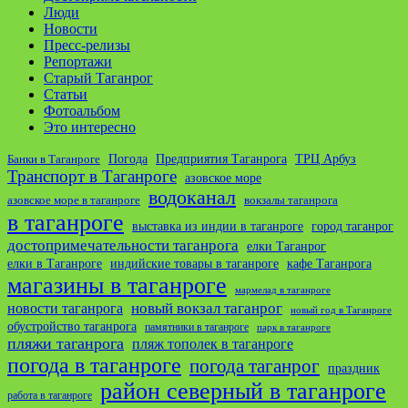
Люди
Новости
Пресс-релизы
Репортажи
Старый Таганрог
Статьи
Фотоальбом
Это интересно
ТРЦ Арбуз
Погода
Предприятия Таганрога
Банки в Таганроге
Транспорт в Таганроге
азовское море
водоканал
азовское море в таганроге
вокзалы таганрога
в таганроге
выставка из индии в таганроге
город таганрог
достопримечательности таганрога
елки Таганрог
елки в Таганроге
индийские товары в таганроге
кафе Таганрога
магазины в таганроге
мармелад в таганроге
новости таганрога
новый вокзал таганрог
новый год в Таганроге
обустройство таганрога
памятники в таганроге
парк в таганроге
пляжи таганрога
пляж тополек в таганроге
погода в таганроге
погода таганрог
праздник
район северный в таганроге
работа в таганроге