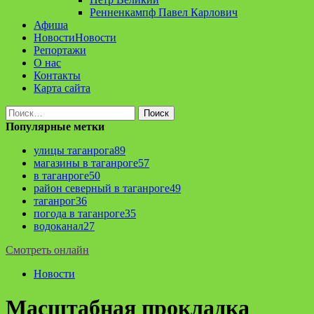
Ренненкампф Павел Карлович
Афиша
Новости
Новости
Репортажи
О нас
Контакты
Карта сайта
Найти:
Популярные метки
улицы таганрога
89
магазины в таганроге
57
в таганроге
50
район северный в таганроге
49
таганрог
36
погода в таганроге
35
водоканал
27
Смотреть онлайн
Новости
Масштабная прокладка