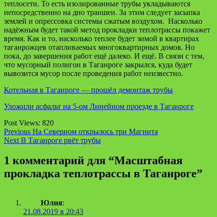
теплосети. То есть изолированные трубы укладываются
непосредственно на дно траншеи. За этим следует засыпка
землей и опрессовка системы сжатым воздухом. Насколько
надёжным будет такой метод прокладки теплотрассы покажет
время. Как и то, насколько теплее будет зимой в квартирах
таганрожцев отапливаемых многоквартирных домов. Но
пока, до завершения работ ещё далеко. И ещё. В связи с тем,
что мусорный полигон в Таганроге закрылся, куда будет
вывозится мусор после проведения работ неизвестно.
Котельная в Таганроге — прошёл демонтаж трубы
Уложили асфальт на 5-ом Линейном проезде в Таганроге
Post Views:
820
Continue
Previous
На Северном открылось три Магнита
Next
В Таганроге рвёт трубы
Reading
1 комментарий для “
Масштабная
прокладка теплотрассы в Таганроге
”
Юлия
:
21.08.2019 в 20:43