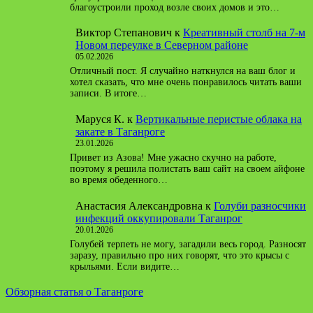
благоустроили проход возле своих домов и это…
Виктор Степанович
к
Креативный столб на 7-м
Новом переулке в Северном районе
05.02.2026
Отличный пост. Я случайно наткнулся на ваш блог и
хотел сказать, что мне очень понравилось читать ваши
записи. В итоге…
Маруся К.
к
Вертикальные перистые облака на
закате в Таганроге
23.01.2026
Привет из Азова! Мне ужасно скучно на работе,
поэтому я решила полистать ваш сайт на своем айфоне
во время обеденного…
Анастасия Александровна
к
Голуби разносчики
инфекций оккупировали Таганрог
20.01.2026
Голубей терпеть не могу, загадили весь город. Разносят
заразу, правильно про них говорят, что это крысы с
крыльями. Если видите…
Обзорная статья о Таганроге