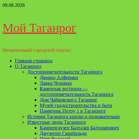
Перейти
09.08.2026
к
содержимому
Мой Таганрог
Независимый городской портал
Основное
Главная страница
меню
О Таганроге
Достопримечательности Таганрога
Дворец Алфераки
Лавка Чеховых
Каменная лестница —
достопримечательность Таганрога
Дом Чайковского Таганрог
Музей градостроительства и быта
Памятник Петру 1 в Таганроге
История Таганрога кратко и познавательно
Известные люди Таганрога
Кампенгаузен Балтазар Балтазарович
Джузеппе Гарибальди
Пётр Великий