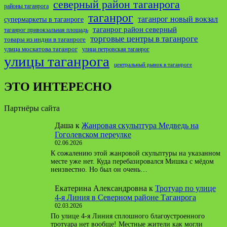
северный район таганрога
районы таганрога
таганрог
таганрог новый вокзал
супермаркеты в таганроге
таганрог район северный
таганрог привокзальная площадь
торговые центры в таганроге
товары из индии в таганроге
улица москатова таганрог
улица петровская таганрог
улицы таганрога
центральный рынок в таганроге
ЭТО ИНТЕРЕСНО
Партнёры сайта
Даша
к
Жанровая скульптура Медведь на
Гоголевском переулке
02.06.2026
К сожалению этой жанровой скульптуры на указанном
месте уже нет. Куда перебазировался Мишка с мёдом
неизвестно. Но был он очень…
Екатерина Александровна
к
Тротуар по улице
4-я Линия в Северном районе Таганрога
02.03.2026
По улице 4-я Линия сплошного благоустроенного
тротуара нет вообще! Местные жители как могли